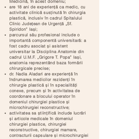
Medicină, în acest domeniu;
are 18 ani de experiență ca medic, cu
activitate clinică susținută în chirurgia
plastică, inclusiv în cadrul Spitalului
Clinic Județean de Urgență „Sf.
Spiridon” Iași;
parcursul său profesional include o
importantă componentă universitară: a
fost cadru asociat și asistent
universitar la Disciplina Anatomie din
cadrul U.M.F. „Grigore T. Popa” Iași,
anatomia reprezentând baza formării
chirurgicale precise;
dr. Nadia Aladari are experiență în
îndrumarea medicilor rezidenți în
chirurgie plastică și în specialități
conexe, precum și în activitatea de
coordonare a blocului operator în
domeniul chirurgiei plastice și
microchirurgiei reconstructive;
activitatea sa științifică include lucrări
și articole medicale în domeniul
chirurgiei plastice, chirurgiei
reconstructive, chirurgiei mamare,
contracturii capsulare și microchirurgiei