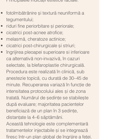
fotoîmbătrânire și textură neuniformă a
tegumentului;
riduri fine periorbitare și periorale;
cicatrici post-acnee atrofice;
melasmă, cheratoze actinice;
cicatrici post-chirurgicale și striuri;
îngrijirea pleoapei superioare si inferioare
ca alternativă non-invazivă, în cazuri
selectate, la blefaroplastie chirurgicală.
Procedura este realizată în clinică, sub
anestezie topică, cu durată de 30–45 de
minute. Recuperarea variază în funcție de
intensitatea protocolului ales și de zona
tratată. Numărul de ședințe se stabilește
după evaluare; majoritatea pacientelor
beneficiază de un plan în 3 ședințe,
distanțate la 4–6 săptămâni.
Această tehnologie este complementară
tratamentelor injectabile și se integrează
firesc într-un plan global de îngrijire a feței.