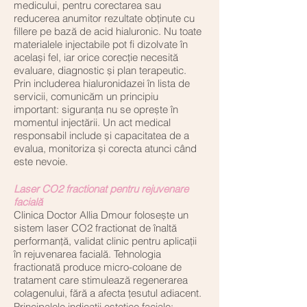
medicului, pentru corectarea sau
reducerea anumitor rezultate obținute cu
fillere pe bază de acid hialuronic. Nu toate
materialele injectabile pot fi dizolvate în
același fel, iar orice corecție necesită
evaluare, diagnostic și plan terapeutic.
Prin includerea hialuronidazei în lista de
servicii, comunicăm un principiu
important: siguranța nu se oprește în
momentul injectării. Un act medical
responsabil include și capacitatea de a
evalua, monitoriza și corecta atunci când
este nevoie.
Laser CO2 fractionat pentru rejuvenare
facială
Clinica Doctor Allia Dmour folosește un
sistem laser CO2 fractionat de înaltă
performanță, validat clinic pentru aplicații
în rejuvenarea facială. Tehnologia
fractionată produce micro-coloane de
tratament care stimulează regenerarea
colagenului, fără a afecta țesutul adiacent.
Principalele indicații estetice faciale: