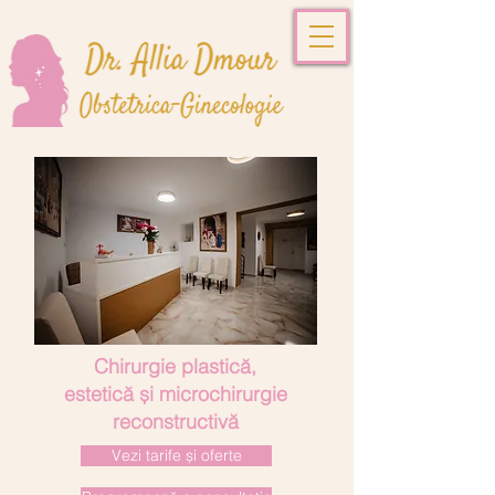
Chirurgie plastică,
estetică și microchirurgie
reconstructivă
Vezi tarife și oferte