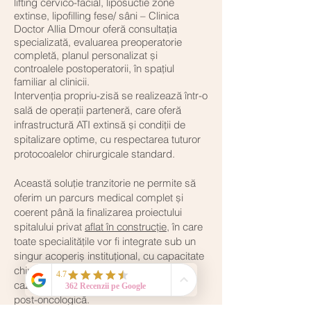
lifting cervico-facial, liposuctie zone
extinse, lipofilling fese/ sâni – Clinica
Doctor Allia Dmour oferă consultația
specializată, evaluarea preoperatorie
completă, planul personalizat și
controalele postoperatorii, în spațiul
familiar al clinicii.
Intervenția propriu-zisă se realizează într-o
sală de operații parteneră, care oferă
infrastructură ATI extinsă și condiții de
spitalizare optime, cu respectarea tuturor
protocoalelor chirurgicale standard.
Această soluție tranzitorie ne permite să
oferim un parcurs medical complet și
coerent până la finalizarea proiectului
spitalului privat
aflat în construcție
, în care
toate specialitățile vor fi integrate sub un
singur acoperiș instituțional, cu capacitate
chirurgicală completă, inclusiv pentru
cazurile cu componentă reconstructivă
post-oncologică.