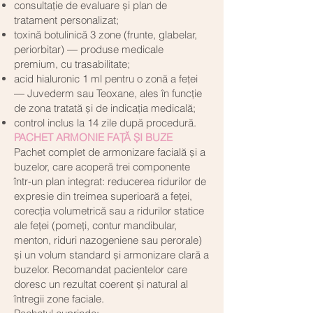
consultație de evaluare și plan de
tratament personalizat;
toxină botulinică 3 zone (frunte, glabelar,
periorbitar) — produse medicale
premium, cu trasabilitate;
acid hialuronic 1 ml pentru o zonă a feței
— Juvederm sau Teoxane, ales în funcție
de zona tratată și de indicația medicală;
control inclus la 14 zile după procedură.
PACHET ARMONIE FAȚĂ ȘI BUZE
Pachet complet de armonizare facială și a
buzelor, care acoperă trei componente
într-un plan integrat: reducerea ridurilor de
expresie din treimea superioară a feței,
corecția volumetrică sau a ridurilor statice
ale feței (pomeți, contur mandibular,
menton, riduri nazogeniene sau perorale)
și un volum standard și armonizare clară a
buzelor. Recomandat pacientelor care
doresc un rezultat coerent și natural al
întregii zone faciale.