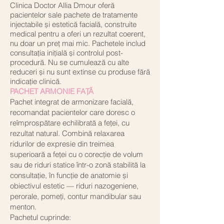
Clinica Doctor Allia Dmour oferă
pacientelor sale pachete de tratamente
injectabile și estetică facială, construite
medical pentru a oferi un rezultat coerent,
nu doar un preț mai mic. Pachetele includ
consultația inițială și controlul post-
procedură. Nu se cumulează cu alte
reduceri și nu sunt extinse cu produse fără
indicație clinică.
PACHET ARMONIE FAȚĂ
Pachet integrat de armonizare facială,
recomandat pacientelor care doresc o
reîmprospătare echilibrată a feței, cu
rezultat natural. Combină relaxarea
ridurilor de expresie din treimea
superioară a feței cu o corecție de volum
sau de riduri statice într-o zonă stabilită la
consultație, în funcție de anatomie și
obiectivul estetic — riduri nazogeniene,
perorale, pomeți, contur mandibular sau
menton.
Pachetul cuprinde: