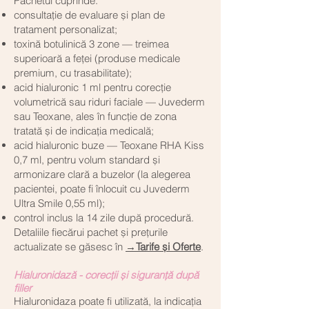
Pachetul cuprinde:
consultație de evaluare și plan de
tratament personalizat;
toxină botulinică 3 zone — treimea
superioară a feței (produse medicale
premium, cu trasabilitate);
acid hialuronic 1 ml pentru corecție
volumetrică sau riduri faciale — Juvederm
sau Teoxane, ales în funcție de zona
tratată și de indicația medicală;
acid hialuronic buze — Teoxane RHA Kiss
0,7 ml, pentru volum standard și
armonizare clară a buzelor (la alegerea
pacientei, poate fi înlocuit cu Juvederm
Ultra Smile 0,55 ml);
control inclus la 14 zile după procedură.
Detaliile fiecărui pachet și prețurile
actualizate se găsesc în
→Tarife și Oferte
.​
Hialuronidază - corecții și siguranță după
filler
Hialuronidaza poate fi utilizată, la indicația