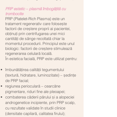
PRP estetic – plasmă îmbogățită cu
trombocite
PRP (Platelet-Rich Plasma) este un
tratament regenerativ care folosește
factorii de creștere proprii ai pacientei,
obținuți prin centrifugarea unei mici
cantități de sânge recoltată chiar la
momentul procedurii. Principiul este unul
biologic: factorii de creștere stimulează
regenerarea celulară locală.
În estetica facială, PRP este utilizat pentru:
îmbunătățirea calității tegumentului
(textură, hidratare, luminozitate) – ședințe
de PRP facial;
regiunea perioculară – cearcăne
pigmentare, riduri fine ale pleoapei;
combaterea căderii părului și a alopeciei
androgenetice incipiente, prin PRP scalp,
cu rezultate validate în studii clinice
(densitate capilară, calitatea firului);