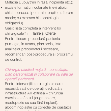
Maladia Dupuytren în fază incipientă etc.);
excizie formațiuni cutanate (nevi atipici,
chist sebaceu, lipom mic, papilom, fibrom
moale; cu examen histopatologic
obligatoriu).
Găsiți lista completă a intervențiilor
chirurgicale în
→Tarife și Oferte
.​
Pentru fiecare procedură pacienta
primește, în avans, plan scris, lista
analizelor preoperatorii necesare,
recomandări post-procedură și programul
de control.
Chirurgie plastică majoră – consultație,
plan personalizat și colaborare cu sală de
operații parteneră
Pentru intervențiile chirurgicale care
necesită sală de operații dedicată și
infrastructură ATI extinsă – chirurgia
estetică a sânului (augmentare,
mastopexie cu sau fără implant),
abdominoplastie cu corecție de diastazis,