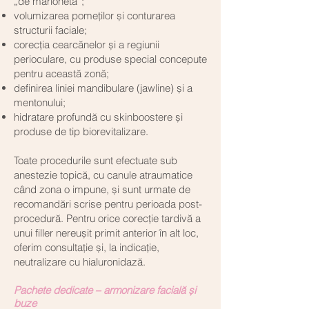
„de marionetă”;
volumizarea pomeților și conturarea
structurii faciale;
corecția cearcănelor și a regiunii
perioculare, cu produse special concepute
pentru această zonă;
definirea liniei mandibulare (jawline) și a
mentonului;
hidratare profundă cu skinboostere și
produse de tip biorevitalizare.
Toate procedurile sunt efectuate sub
anestezie topică, cu canule atraumatice
când zona o impune, și sunt urmate de
recomandări scrise pentru perioada post-
procedură. Pentru orice corecție tardivă a
unui filler nereușit primit anterior în alt loc,
oferim consultație și, la indicație,
neutralizare cu hialuronidază.
Pachete dedicate – armonizare facială și
buze