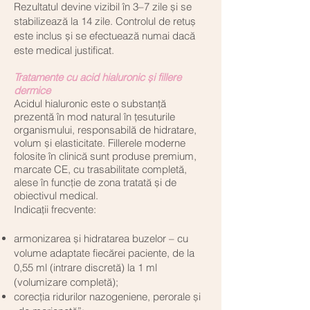
Rezultatul devine vizibil în 3–7 zile și se
stabilizează la 14 zile. Controlul de retuș
este inclus și se efectuează numai dacă
este medical justificat.
Tratamente cu acid hialuronic și fillere
dermice
Acidul hialuronic este o substanță
prezentă în mod natural în țesuturile
organismului, responsabilă de hidratare,
volum și elasticitate. Fillerele moderne
folosite în clinică sunt produse premium,
marcate CE, cu trasabilitate completă,
alese în funcție de zona tratată și de
obiectivul medical.
Indicații frecvente:
armonizarea și hidratarea buzelor – cu
volume adaptate fiecărei paciente, de la
0,55 ml (intrare discretă) la 1 ml
(volumizare completă);
corecția ridurilor nazogeniene, perorale și