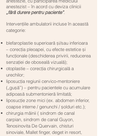
anestezie, cu participarea medicului
anestezist – în acord cu deviza clinicii
„fără durere pentru paciente”
.
Intervențiile ambulatorii incluse în această
categorie:
blefaroplastie superioară și/sau inferioara
– corecția pleoapei, cu efecte estetice și
funcționale (deschiderea privirii, reducerea
senzației de oboseală vizuală);
otoplastie – corecția chirurgicală a
urechilor;
liposucția regiunii cervico-mentoniere
(„gușă”) – pentru pacientele cu acumulare
adipoasă submentonieră limitată;
liposucție zone mici (ex. abdomen inferior,
coapse interne / genunchi / șolduri etc.);
chirurgia mâinii ( sindrom de canal
carpian, sindrom de canal Guyon,
Tenosinovita De Quervain, chisturi
sinoviale, Mallet finger, deget in resort,