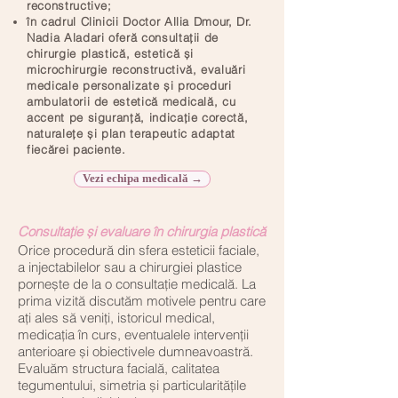
reconstructive;
în cadrul Clinicii Doctor Allia Dmour, Dr.
Nadia Aladari oferă consultații de
chirurgie plastică, estetică și
microchirurgie reconstructivă, evaluări
medicale personalizate și proceduri
ambulatorii de estetică medicală, cu
accent pe siguranță, indicație corectă,
naturalețe și plan terapeutic adaptat
fiecărei paciente.​​
Vezi echipa medicală →
Consultație și evaluare în chirurgia plastică
Orice procedură din sfera esteticii faciale,
a injectabilelor sau a chirurgiei plastice
pornește de la o consultație medicală. La
prima vizită discutăm motivele pentru care
ați ales să veniți, istoricul medical,
medicația în curs, eventualele intervenții
anterioare și obiectivele dumneavoastră.
Evaluăm structura facială, calitatea
tegumentului, simetria și particularitățile