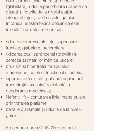
ridurile frunții, cele dintre sprâncene
(glabelare), ridurile periorbitare („labele de
gâscă”), ridurile de la nivelul etajului
inferior al feței și de la nivelul gâtului.
În clinica noastră toxina botulinică este
folosită în următoarele indicații:
riduri de expresie ale feței superioare –
frontale, glabelare, periorbitare;
ridicarea cozii sprâncenei (browlift) și
corecția asimetriilor mimice ușoare;
bruxism și hipertrofia musculaturii
maseterine, cu efect funcțional și estetic;
hiperhidroză axilară, palmară și plantară –
transpirația excesivă rezistentă la
deodorante medicinale;
Nefertiti lift – conturarea liniei mandibulare
prin tratarea platismei;
benzile platismale și ridurile de la nivelul
gâtului.
​Procedura durează 15–20 de minute.