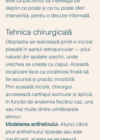
este ca pacientul să înțeleagă pe 
deplin ce poate și ce nu poate oferi 
intervenția, pentru o decizie informată.
Tehnica chirurgicală
Otoplastia se realizează printr-o incizie 
plasată în șanțul retroauricular — pliul 
natural din spatele urechii, unde 
urechea se unește cu capul. Această 
localizare face ca cicatricea finală să 
fie ascunsă și practic invizibilă.
Prin această incizie, chirurgul 
accesează cartilajul auricular și aplică, 
în funcție de anatomia fiecărui caz, una 
sau mai multe dintre următoarele 
tehnici:
Modelarea antihelixului.
 Atunci când 
pliul antihelixului lipsește sau este 
insuficient, acesta se recreează. 