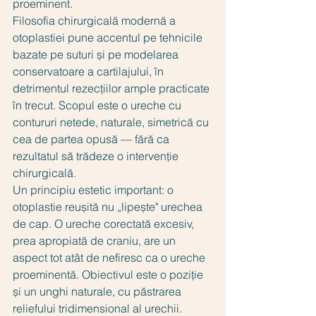
proeminent.
Filosofia chirurgicală modernă a 
otoplastiei pune accentul pe tehnicile 
bazate pe suturi și pe modelarea 
conservatoare a cartilajului, în 
detrimentul rezecțiilor ample practicate 
în trecut. Scopul este o ureche cu 
contururi netede, naturale, simetrică cu 
cea de partea opusă — fără ca 
rezultatul să trădeze o intervenție 
chirurgicală.
Un principiu estetic important: o 
otoplastie reușită nu „lipește" urechea 
de cap. O ureche corectată excesiv, 
prea apropiată de craniu, are un 
aspect tot atât de nefiresc ca o ureche 
proeminentă. Obiectivul este o poziție 
și un unghi naturale, cu păstrarea 
reliefului tridimensional al urechii.