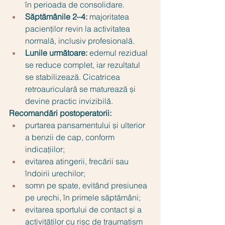
în perioada de consolidare.
Săptămânile 2–4:
 majoritatea 
pacienților revin la activitatea 
normală, inclusiv profesională.
Lunile următoare:
 edemul rezidual 
se reduce complet, iar rezultatul 
se stabilizează. Cicatricea 
retroauriculară se maturează și 
devine practic invizibilă.
Recomandări postoperatorii:
purtarea pansamentului și ulterior 
a benzii de cap, conform 
indicațiilor;
evitarea atingerii, frecării sau 
îndoirii urechilor;
somn pe spate, evitând presiunea 
pe urechi, în primele săptămâni;
evitarea sportului de contact și a 
activităților cu risc de traumatism 