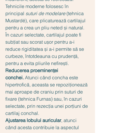
Tehnicile moderne folosesc în 
principal 
suturi de modelare
 (tehnica 
Mustardé), care plicaturează cartilajul 
pentru a crea un pliu neted și natural. 
În cazuri selectate, cartilajul poate fi 
subțiat sau scorat ușor pentru a-i 
reduce rigiditatea și a-i permite să se 
curbeze, întotdeauna cu prudență, 
pentru a evita pliurile nefirești.
Reducerea proeminenței 
conchei.
 Atunci când concha este 
hipertrofică, aceasta se repoziționează 
mai aproape de craniu prin suturi de 
fixare (tehnica Furnas) sau, în cazuri 
selectate, prin rezecția unei porțiuni de 
cartilaj conchal.
Ajustarea lobului auricular
, atunci 
când acesta contribuie la aspectul 