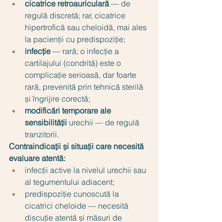
cicatrice retroauriculară
 — de 
regulă discretă; rar, cicatrice 
hipertrofică sau cheloidă, mai ales 
la pacienții cu predispoziție;
infecție
 — rară; o infecție a 
cartilajului (condrită) este o 
complicație serioasă, dar foarte 
rară, prevenită prin tehnică sterilă 
și îngrijire corectă;
modificări temporare ale 
sensibilității
 urechii — de regulă 
tranzitorii.
Contraindicații și situații care necesită 
evaluare atentă:
infecții active la nivelul urechii sau 
al tegumentului adiacent;
predispoziție cunoscută la 
cicatrici cheloide — necesită 
discuție atentă și măsuri de 