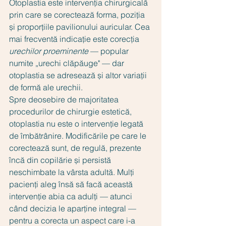
Otoplastia este intervenția chirurgicală 
prin care se corectează forma, poziția 
și proporțiile pavilionului auricular. Cea 
mai frecventă indicație este corecția 
urechilor proeminente
 — popular 
numite „urechi clăpăuge" — dar 
otoplastia se adresează și altor variații 
de formă ale urechii.
Spre deosebire de majoritatea 
procedurilor de chirurgie estetică, 
otoplastia nu este o intervenție legată 
de îmbătrânire. Modificările pe care le 
corectează sunt, de regulă, prezente 
încă din copilărie și persistă 
neschimbate la vârsta adultă. Mulți 
pacienți aleg însă să facă această 
intervenție abia ca adulți — atunci 
când decizia le aparține integral — 
pentru a corecta un aspect care i-a 