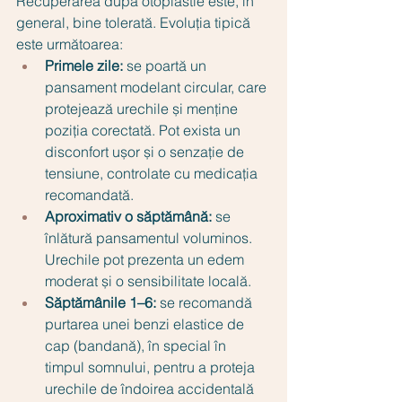
Recuperarea după otoplastie este, în 
general, bine tolerată. Evoluția tipică 
este următoarea:
Primele zile:
 se poartă un 
pansament modelant circular, care 
protejează urechile și menține 
poziția corectată. Pot exista un 
disconfort ușor și o senzație de 
tensiune, controlate cu medicația 
recomandată.
Aproximativ o săptămână:
 se 
înlătură pansamentul voluminos. 
Urechile pot prezenta un edem 
moderat și o sensibilitate locală.
Săptămânile 1–6:
 se recomandă 
purtarea unei benzi elastice de 
cap (bandană), în special în 
timpul somnului, pentru a proteja 
urechile de îndoirea accidentală 