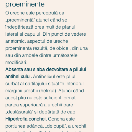
proeminente
O ureche este percepută ca 
„proeminentă" atunci când se 
îndepărtează prea mult de planul 
lateral al capului. Din punct de vedere 
anatomic, aspectul de ureche 
proeminentă rezultă, de obicei, din una 
sau din ambele dintre următoarele 
modificări:
Absența sau slaba dezvoltare a pliului 
antihelixului.
 Antihelixul este pliul 
curbat al cartilajului situat în interiorul 
marginii urechii (helixul). Atunci când 
acest pliu nu este suficient format, 
partea superioară a urechii pare 
„desfășurată" și depărtată de cap.
Hipertrofia conchei.
 Concha este 
porțiunea adâncă, „de cupă", a urechii. 