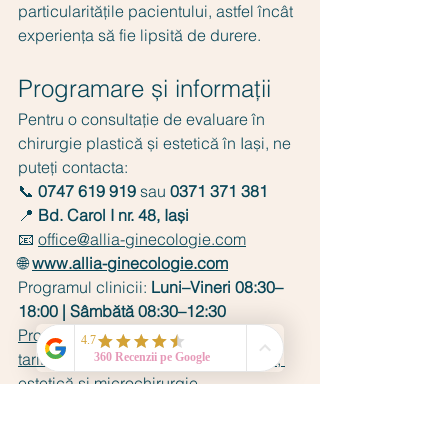
particularitățile pacientului, astfel încât 
experiența să fie lipsită de durere.
Programare și informații
Pentru o consultație de evaluare în 
chirurgie plastică și estetică în Iași, ne 
puteți contacta:
📞 
0747 619 919
 sau 
0371 371 381
📍 
Bd. Carol I nr. 48, Iași
📧 
office@allia-ginecologie.com
🌐 
www.allia-ginecologie.com
Programul clinicii: 
Luni–Vineri 08:30–
18:00 | Sâmbătă 08:30–12:30
Programați o consultație
 | 
Vedeți 
tarifele complete
 | 
Chirurgie plastică, 
estetică și microchirurgie 
reconstructivă