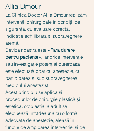
Allia Dmour
La Clinica Doctor Allia Dmour realizăm 
intervenții chirurgicale în condiții de 
siguranță, cu evaluare corectă, 
indicație echilibrată și supraveghere 
atentă.
Deviza noastră este 
«Fără durere 
pentru paciente»
, iar orice intervenție 
sau investigație potențial dureroasă 
este efectuată doar cu anestezie, cu 
participarea și sub supravegherea 
medicului anestezist.
Acest principiu se aplică și 
procedurilor de chirurgie plastică și 
estetică: otoplastia la adult se 
efectuează întotdeauna cu o formă 
adecvată de anestezie, aleasă în 
funcție de amploarea intervenției și de 