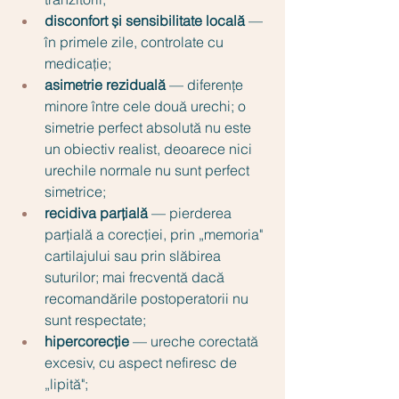
disconfort și sensibilitate locală
 — 
în primele zile, controlate cu 
medicație;
asimetrie reziduală
 — diferențe 
minore între cele două urechi; o 
simetrie perfect absolută nu este 
un obiectiv realist, deoarece nici 
urechile normale nu sunt perfect 
simetrice;
recidiva parțială
 — pierderea 
parțială a corecției, prin „memoria" 
cartilajului sau prin slăbirea 
suturilor; mai frecventă dacă 
recomandările postoperatorii nu 
sunt respectate;
hipercorecție
 — ureche corectată 
excesiv, cu aspect nefiresc de 
„lipită";