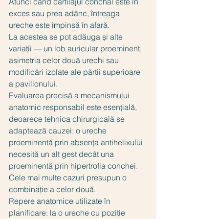
Atunci când cartilajul conchal este în 
exces sau prea adânc, întreaga 
ureche este împinsă în afară.
La acestea se pot adăuga și alte 
variații — un lob auricular proeminent, 
asimetria celor două urechi sau 
modificări izolate ale părții superioare 
a pavilionului.
Evaluarea precisă a mecanismului 
anatomic responsabil este esențială, 
deoarece tehnica chirurgicală se 
adaptează cauzei: o ureche 
proeminentă prin absența antihelixului 
necesită un alt gest decât una 
proeminentă prin hipertrofia conchei. 
Cele mai multe cazuri presupun o 
combinație a celor două.
Repere anatomice utilizate în 
planificare: la o ureche cu poziție 