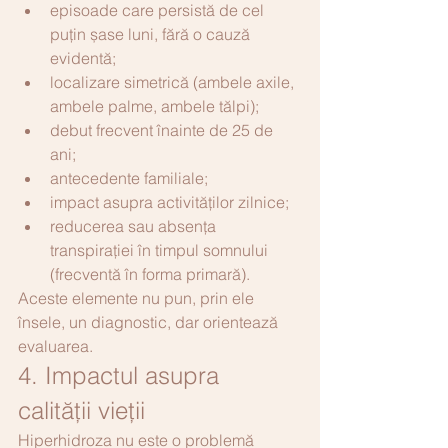
episoade care persistă de cel 
puțin șase luni, fără o cauză 
evidentă;
localizare simetrică (ambele axile, 
ambele palme, ambele tălpi);
debut frecvent înainte de 25 de 
ani;
antecedente familiale;
impact asupra activităților zilnice;
reducerea sau absența 
transpirației în timpul somnului 
(frecventă în forma primară).
Aceste elemente nu pun, prin ele 
însele, un diagnostic, dar orientează 
evaluarea.
4. Impactul asupra 
calității vieții
Hiperhidroza nu este o problemă 