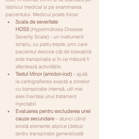
istoricul medical și pe examinarea 
pacientului. Medicul poate folosi:
Scala de severitate 
HDSS
 (Hyperhidrosis Disease 
Severity Scale) – un instrument 
simplu, cu patru trepte, prin care 
pacientul descrie cât de tolerabilă 
este transpirația și în ce măsură îi 
afectează activitățile.
Testul Minor (amidon-iod)
 – ajută 
la cartografierea exactă a zonelor 
cu transpirație intensă, util mai 
ales înaintea unui tratament 
injectabil.
Evaluarea pentru excluderea unei 
cauze secundare
 – atunci când 
există elemente atipice (debut 
tardiv, transpirație generalizată 