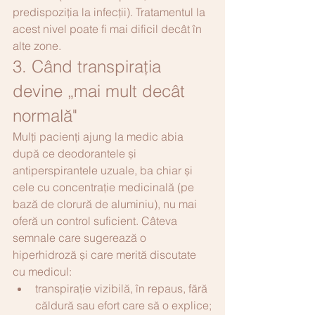
predispoziția la infecții). Tratamentul la 
acest nivel poate fi mai dificil decât în 
alte zone.
3. Când transpirația 
devine „mai mult decât 
normală"
Mulți pacienți ajung la medic abia 
după ce deodorantele și 
antiperspirantele uzuale, ba chiar și 
cele cu concentrație medicinală (pe 
bază de clorură de aluminiu), nu mai 
oferă un control suficient. Câteva 
semnale care sugerează o 
hiperhidroză și care merită discutate 
cu medicul:
transpirație vizibilă, în repaus, fără 
căldură sau efort care să o explice;