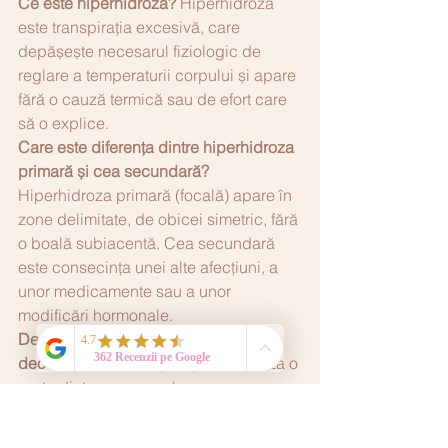
Ce este hiperhidroza?
 Hiperhidroza 
este transpirația excesivă, care 
depășește necesarul fiziologic de 
reglare a temperaturii corpului și apare 
fără o cauză termică sau de efort care 
să o explice.
Care este diferența dintre hiperhidroza 
primară și cea secundară?
Hiperhidroza primară (focală) apare în 
zone delimitate, de obicei simetric, fără 
o boală subiacentă. Cea secundară 
este consecința unei alte afecțiuni, a 
unor medicamente sau a unor 
modificări hormonale.
De ce nu îmi mai fac efect 
deodorantele și antiperspirantele?
 La o 
parte dintre persoanele cu 
hiperhidroză, antiperspirantele uzuale 
și chiar cele medicinale, pe bază de 