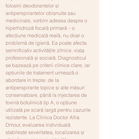
folosirii deodorantelor și 
antiperspirantelor obișnuite sau 
medicinale, vorbim adesea despre o 
hiperhidroză focală primară – o 
afecțiune medicală reală, nu doar o 
problemă de igienă. Ea poate afecta 
semnificativ activitățile zilnice, viața 
profesională și socială. Diagnosticul 
se bazează pe criterii clinice clare, iar 
opțiunile de tratament urmează o 
abordare în trepte: de la 
antiperspirante topice și alte măsuri 
conservatoare, până la injectarea de 
toxină botulinică tip A, o opțiune 
utilizată pe scară largă pentru cazurile 
rezistente. La Clinica Doctor Allia 
Dmour, evaluarea individuală 
stabilește severitatea, localizarea și 