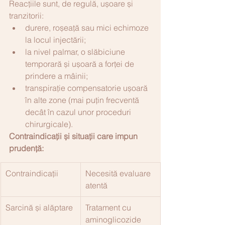
Reacțiile sunt, de regulă, ușoare și 
tranzitorii:
durere, roșeață sau mici echimoze 
la locul injectării;
la nivel palmar, o slăbiciune 
temporară și ușoară a forței de 
prindere a mâinii;
transpirație compensatorie ușoară 
în alte zone (mai puțin frecventă 
decât în cazul unor proceduri 
chirurgicale).
Contraindicații și situații care impun 
prudență:
Contraindicații
Necesită evaluare 
atentă
Sarcină și alăptare
Tratament cu 
aminoglicozide 