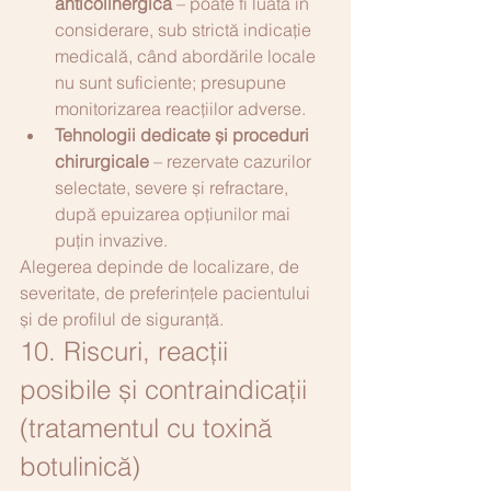
anticolinergică
 – poate fi luată în 
considerare, sub strictă indicație 
medicală, când abordările locale 
nu sunt suficiente; presupune 
monitorizarea reacțiilor adverse.
Tehnologii dedicate și proceduri 
chirurgicale
 – rezervate cazurilor 
selectate, severe și refractare, 
după epuizarea opțiunilor mai 
puțin invazive.
Alegerea depinde de localizare, de 
severitate, de preferințele pacientului 
și de profilul de siguranță.
10. Riscuri, reacții 
posibile și contraindicații 
(tratamentul cu toxină 
botulinică)