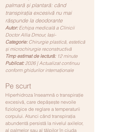
palmară și plantară: când 
transpirația excesivă nu mai 
răspunde la deodorante
Autor: 
Echipa medicală a Clinicii 
Doctor Allia Dmour, Iași-
Categorie:
Chirurgie plastică, estetică 
și microchirurgie reconstructivă
Timp estimat de lectură:
12 minute
Publicat:
 2026 | Actualizat continuu 
conform ghidurilor internaționale 
Pe scurt
Hiperhidroza înseamnă o transpirație 
excesivă, care depășește nevoile 
fiziologice de reglare a temperaturii 
corpului. Atunci când transpirația 
abundentă persistă la nivelul axilelor, 
al palmelor sau al tălpilor în ciuda 