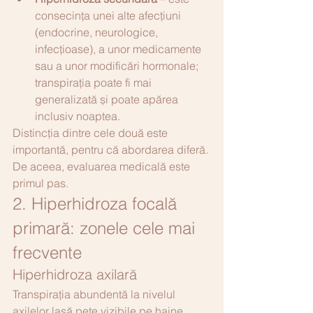
consecința unei alte afecțiuni 
(endocrine, neurologice, 
infecțioase), a unor medicamente 
sau a unor modificări hormonale; 
transpirația poate fi mai 
generalizată și poate apărea 
inclusiv noaptea.
Distincția dintre cele două este 
importantă, pentru că abordarea diferă. 
De aceea, evaluarea medicală este 
primul pas.
2. Hiperhidroza focală 
primară: zonele cele mai 
frecvente
Hiperhidroza axilară
Transpirația abundentă la nivelul 
axilelor lasă pete vizibile pe haine, 