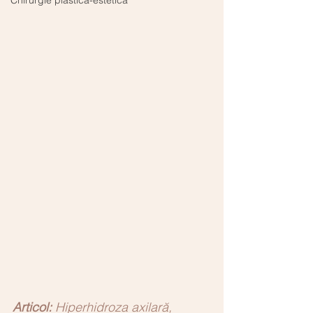
Chirurgie plastică-estetică
Articol:
Hiperhidroza axilară, 