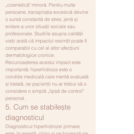
„cosmetică" minoră. Pentru multe 
persoane, transpirația excesivă devine 
o sursă constantă de stres, jenă și 
evitare a unor situații sociale sau 
profesionale. Studiile asupra calității 
vieții arată că impactul resimțit poate fi 
comparabil cu cel al altor afecțiuni 
dermatologice cronice.
Recunoașterea acestui impact este 
importantă: hiperhidroza este o 
condiție medicală care merită evaluată 
și tratată, iar pacienții nu ar trebui să o 
considere o simplă „lipsă de control" 
personal.
5. Cum se stabilește 
diagnosticul
Diagnosticul hiperhidrozei primare 
este, în esență, clinic și se bazează pe 