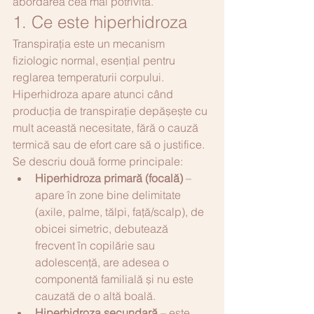
abordarea cea mai potrivită.
1. Ce este hiperhidroza
Transpirația este un mecanism 
fiziologic normal, esențial pentru 
reglarea temperaturii corpului. 
Hiperhidroza apare atunci când 
producția de transpirație depășește cu 
mult această necesitate, fără o cauză 
termică sau de efort care să o justifice.
Se descriu două forme principale:
Hiperhidroza primară (focală)
 – 
apare în zone bine delimitate 
(axile, palme, tălpi, față/scalp), de 
obicei simetric, debutează 
frecvent în copilărie sau 
adolescență, are adesea o 
componentă familială și nu este 
cauzată de o altă boală.
Hiperhidroza secundară
 – este 