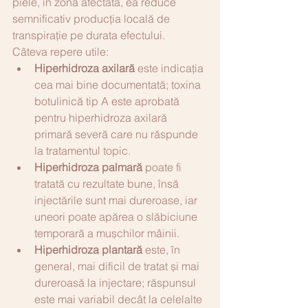
piele, în zona afectată, ea reduce 
semnificativ producția locală de 
transpirație pe durata efectului.
Câteva repere utile:
Hiperhidroza axilară
 este indicația 
cea mai bine documentată; toxina 
botulinică tip A este aprobată 
pentru hiperhidroza axilară 
primară severă care nu răspunde 
la tratamentul topic.
Hiperhidroza palmară
 poate fi 
tratată cu rezultate bune, însă 
injectările sunt mai dureroase, iar 
uneori poate apărea o slăbiciune 
temporară a mușchilor mâinii.
Hiperhidroza plantară
 este, în 
general, mai dificil de tratat și mai 
dureroasă la injectare; răspunsul 
este mai variabil decât la celelalte 