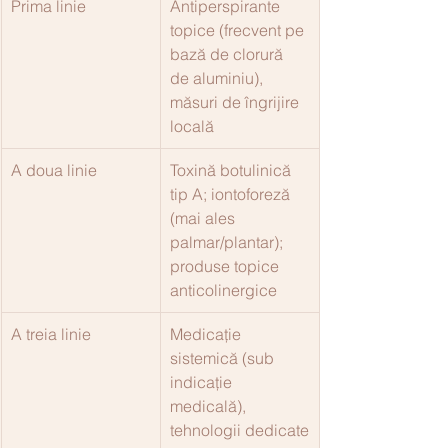
Prima linie
Antiperspirante 
topice (frecvent pe 
bază de clorură 
de aluminiu), 
măsuri de îngrijire 
locală
A doua linie
Toxină botulinică 
tip A; iontoforeză 
(mai ales 
palmar/plantar); 
produse topice 
anticolinergice
A treia linie
Medicație 
sistemică (sub 
indicație 
medicală), 
tehnologii dedicate