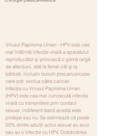
Chirurgie plastică-estetică
Virusul Papiloma Uman - HPV este cea 
mai întâlnită infecţie virală a aparatului 
reproducător şi provoacă o gamă largă 
de afecţiuni, atât la femei cât şi la 
bărbaţi, inclusiv leziuni precanceroase 
care pot  evolua către cancer.
Infecția cu Virusul Papiloma Uman 
(HPV) este cea mai cunoscută infecție 
virală cu transmitere prin contact 
sexual, indiferent dacă acesta este 
protejat sau nu. Se estimează că peste 
50% dintre adulții activi sexual au avut 
sau au o infecție cu HPV. Dobândirea 