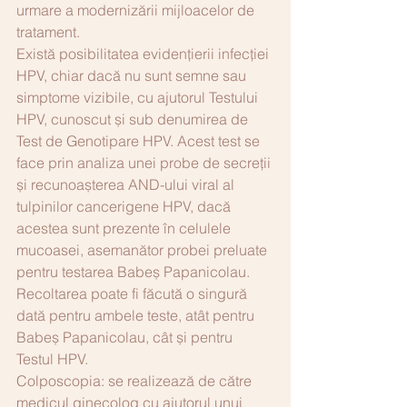
urmare a modernizării mijloacelor de 
tratament.
Există posibilitatea evidențierii infecției 
HPV, chiar dacă nu sunt semne sau 
simptome vizibile, cu ajutorul Testului 
HPV, cunoscut și sub denumirea de 
Test de Genotipare HPV. Acest test se 
face prin analiza unei probe de secreții 
și recunoașterea AND-ului viral al 
tulpinilor cancerigene HPV, dacă 
acestea sunt prezente în celulele 
mucoasei, asemanător probei preluate 
pentru testarea Babeș Papanicolau. 
Recoltarea poate fi făcută o singură 
dată pentru ambele teste, atât pentru 
Babeș Papanicolau, cât și pentru 
Testul HPV. 
Colposcopia: se realizează de către 
medicul ginecolog cu ajutorul unui 