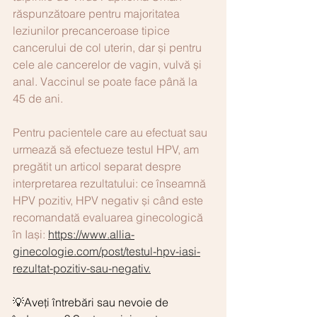
răspunzătoare pentru majoritatea 
leziunilor precanceroase tipice 
cancerului de col uterin, dar și pentru 
cele ale cancerelor de vagin, vulvă și 
anal. Vaccinul se poate face până la 
45 de ani. 
Pentru pacientele care au efectuat sau 
urmează să efectueze testul HPV, am 
pregătit un articol separat despre 
interpretarea rezultatului: ce înseamnă 
HPV pozitiv, HPV negativ și când este 
recomandată evaluarea ginecologică 
în Iași: 
https://www.allia-
ginecologie.com/post/testul-hpv-iasi-
rezultat-pozitiv-sau-negativ
.
💡Aveți întrebări sau nevoie de 