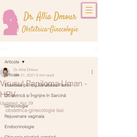
Post
Articole
Dr. Allia Dmour
Articole
Jan 21, 2021
3 min read
Virusul Papiloma Uman -
Esentiale pentru Sănătatea Femeii
HPV
Obstetrică și Îngrijire în Sarcină
Updated:
Apr 29
Ginecologie
obstetrica-ginecologie Iasi
Rejuvenare vaginala
Endocrinologie