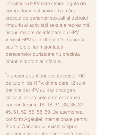
infecției cu HPV este strâns legată de 
comportamentul sexual. Numărul 
crescut de parteneri sexuali și debutul 
timpuriu al activității sexuale reprezintă 
riscuri majore de infectare cu HPV. 
Virusul HPV se infiltrează în mucoase 
sau în piele, iar majoritatea 
persoanelor purtătoare nu prezintă 
niciun simptom al infecției. 
În prezent, sunt cunoscute peste 100 
de tulpini de HPV, dintre care 12 sunt 
definite ca HPV cu risc oncogen 
crescut, adică cele care pot cauza 
cancer: tipurile 16, 18, 31, 33, 35, 39, 
45, 51, 52, 56, 58, 59. De asemenea, 
conform Agenţiei Internaţionale pentru 
Studiul Cancerului, există și tipuri 
suplimentare pentru care există dovezi 