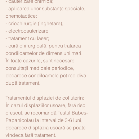
- cauterizare chimică;
- aplicarea unor substanțe speciale, 
chemotactice;
- criochirurgie (înghețare);
- electrocauterizare;
- tratament cu laser;
- cură chirurgicală, pentru tratarea 
condiloamelor de dimensiuni mari.
În toate cazurile, sunt necesare 
consultații medicale periodice, 
deoarece condiloamele pot recidiva 
după tratament.
Tratamentul displaziei de col uterin:
În cazul displaziilor ușoare, fără risc 
crescut, se recomandă Testul Babeș-
Papanicolau la interval de 3-6 luni, 
deoarece displazia ușoară se poate 
vindeca fără tratament.