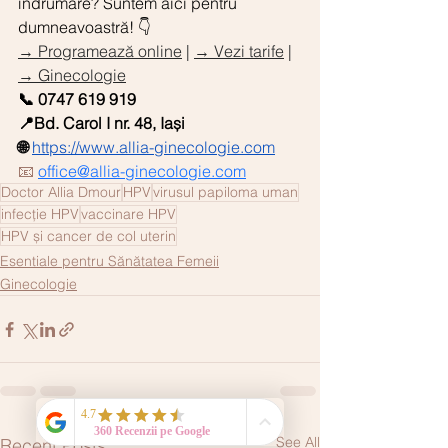
îndrumare? Suntem aici pentru 
dumneavoastră! 👇
→ Programează online
 | 
→ Vezi tarife
 | 
→ Ginecologie
📞 0747 619 919
📍Bd. Carol I nr. 48, Iași
🌐 
https://www.allia-ginecologie.com
📧 
office@allia-ginecologie.com
Doctor Allia Dmour
HPV
virusul papiloma uman
infecție HPV
vaccinare HPV
HPV și cancer de col uterin
Esentiale pentru Sănătatea Femeii
Ginecologie
See All
Recent Posts