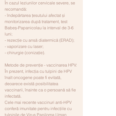
În cazul leziunilor cervicale severe, se 
recomandă:
- îndepărtarea țesutului afectat și 
monitorizarea după tratament, test 
Babeș-Papanicolau la interval de 3-6 
luni;
- rezecție cu ansă diatermică (ERAD);
- vaporizare cu laser;
- chirurgie (conizație).
Metode de prevenție - vaccinarea HPV:
În prezent, infecția cu tulpini de HPV 
înalt oncogene poate fi evitată, 
deoarece există posibilitatea 
vaccinarii, înainte ca o persoană să fie 
infectată.
Cele mai recente vaccinuri anti-HPV 
conferă imunitate pentru infecțiile cu 
tulpinile de Virus Papiloma Uman 