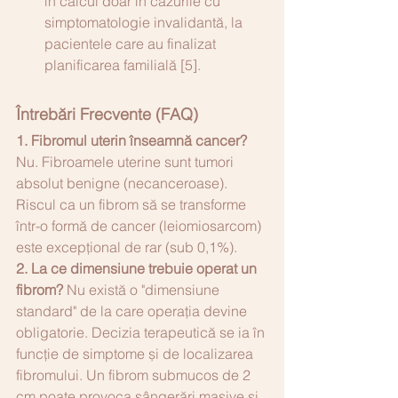
în calcul doar în cazurile cu 
simptomatologie invalidantă, la 
pacientele care au finalizat 
planificarea familială [5].
Întrebări Frecvente (FAQ)
1. Fibromul uterin înseamnă cancer?
Nu. Fibroamele uterine sunt tumori 
absolut benigne (necanceroase). 
Riscul ca un fibrom să se transforme 
într-o formă de cancer (leiomiosarcom) 
este excepțional de rar (sub 0,1%).
2. La ce dimensiune trebuie operat un 
fibrom?
 Nu există o "dimensiune 
standard" de la care operația devine 
obligatorie. Decizia terapeutică se ia în 
funcție de simptome și de localizarea 
fibromului. Un fibrom submucos de 2 
cm poate provoca sângerări masive și 