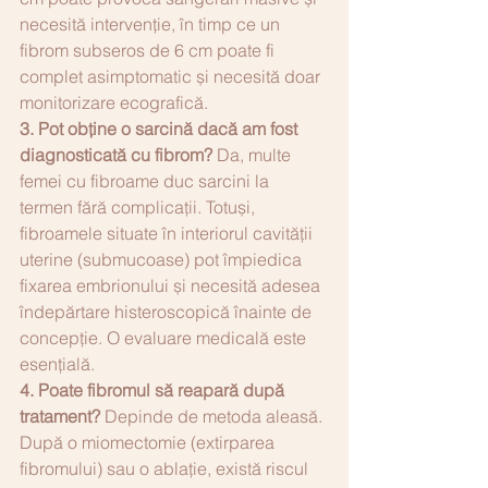
necesită intervenție, în timp ce un 
fibrom subseros de 6 cm poate fi 
complet asimptomatic și necesită doar 
monitorizare ecografică.
3. Pot obține o sarcină dacă am fost 
diagnosticată cu fibrom?
 Da, multe 
femei cu fibroame duc sarcini la 
termen fără complicații. Totuși, 
fibroamele situate în interiorul cavității 
uterine (submucoase) pot împiedica 
fixarea embrionului și necesită adesea 
îndepărtare histeroscopică înainte de 
concepție. O evaluare medicală este 
esențială.
4. Poate fibromul să reapară după 
tratament?
 Depinde de metoda aleasă. 
După o miomectomie (extirparea 
fibromului) sau o ablație, există riscul 