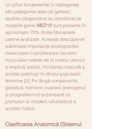
Un pilon fundamental în înțelegerea 
etio-patogeniei este cel genetic: 
studiile citogenetice au identificat că 
mutațiile genei 
MED12
 sunt prezente în 
aproximativ 70% dintre fibroamele 
uterine analizate. Această descoperire 
subliniază importanța predispoziției 
moleculare în proliferarea celulelor 
musculare netede de la nivelul uterului 
și explică, parțial, incidența crescută a 
acestei patologii în rândul populației 
feminine [2]. Pe lângă componenta 
genetică, hormonii ovarieni (estrogenul 
și progesteronul) acționează ca 
promotori ai creșterii volumetrice a 
acestor noduli.
Clasificarea Anatomică (Sistemul 