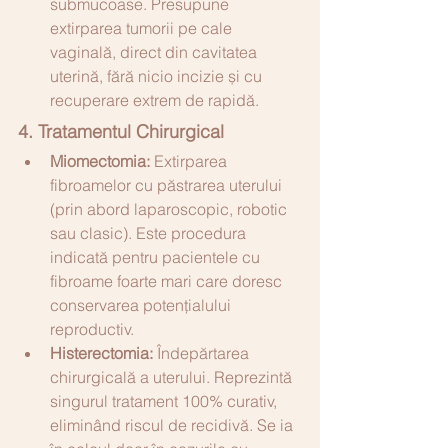
submucoase. Presupune 
extirparea tumorii pe cale 
vaginală, direct din cavitatea 
uterină, fără nicio incizie și cu 
recuperare extrem de rapidă.
4. Tratamentul Chirurgical
Miomectomia:
 Extirparea 
fibroamelor cu păstrarea uterului 
(prin abord laparoscopic, robotic 
sau clasic). Este procedura 
indicată pentru pacientele cu 
fibroame foarte mari care doresc 
conservarea potențialului 
reproductiv.
Histerectomia:
 Îndepărtarea 
chirurgicală a uterului. Reprezintă 
singurul tratament 100% curativ, 
eliminând riscul de recidivă. Se ia 