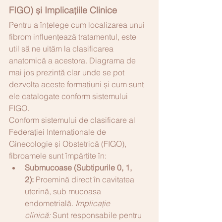
FIGO) și Implicațiile Clinice
Pentru a înțelege cum localizarea unui 
fibrom influențează tratamentul, este 
util să ne uităm la clasificarea 
anatomică a acestora. Diagrama de 
mai jos prezintă clar unde se pot 
dezvolta aceste formațiuni și cum sunt 
ele catalogate conform sistemului 
FIGO.
Conform sistemului de clasificare al 
Federației Internaționale de 
Ginecologie și Obstetrică (FIGO), 
fibroamele sunt împărțite în:
Submucoase (Subtipurile 0, 1, 
2):
 Proemină direct în cavitatea 
uterină, sub mucoasa 
endometrială. 
Implicație 
clinică:
 Sunt responsabile pentru 