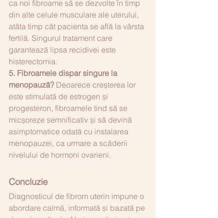
ca noi fibroame să se dezvolte în timp 
din alte celule musculare ale uterului, 
atâta timp cât pacienta se află la vârsta 
fertilă. Singurul tratament care 
garantează lipsa recidivei este 
histerectomia.
5. Fibroamele dispar singure la 
menopauză?
 Deoarece creșterea lor 
este stimulată de estrogen și 
progesteron, fibroamele tind să se 
micșoreze semnificativ și să devină 
asimptomatice odată cu instalarea 
menopauzei, ca urmare a scăderii 
nivelului de hormoni ovarieni.
Concluzie
Diagnosticul de fibrom uterin impune o 
abordare calmă, informată și bazată pe 