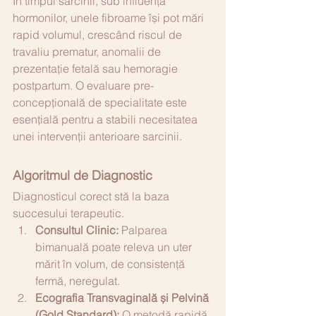
În timpul sarcinii, sub influența 
hormonilor, unele fibroame își pot mări 
rapid volumul, crescând riscul de 
travaliu prematur, anomalii de 
prezentație fetală sau hemoragie 
postpartum. O evaluare pre-
concepțională de specialitate este 
esențială pentru a stabili necesitatea 
unei intervenții anterioare sarcinii.
Algoritmul de Diagnostic
Diagnosticul corect stă la baza 
succesului terapeutic.
Consultul Clinic:
 Palparea 
bimanuală poate releva un uter 
mărit în volum, de consistență 
fermă, neregulat.
Ecografia Transvaginală și Pelvină 
(Gold Standard):
 O metodă rapidă, 