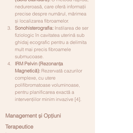
nedureroasă, care oferă informații 
precise despre numărul, mărimea 
și localizarea fibroamelor.
Sonohisterografia:
 Instilarea de ser 
fiziologic în cavitatea uterină sub 
ghidaj ecografic pentru a delimita 
mult mai precis fibroamele 
submucoase.
IRM Pelvin (Rezonanța 
Magnetică):
 Rezervată cazurilor 
complexe, cu utere 
polifibromatoase voluminoase, 
pentru planificarea exactă a 
intervențiilor minim invazive [4].
Management și Opțiuni 
Terapeutice