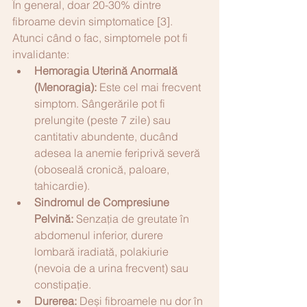
În general, doar 20-30% dintre 
fibroame devin simptomatice [3]. 
Atunci când o fac, simptomele pot fi 
invalidante:
Hemoragia Uterină Anormală 
(Menoragia):
 Este cel mai frecvent 
simptom. Sângerările pot fi 
prelungite (peste 7 zile) sau 
cantitativ abundente, ducând 
adesea la anemie feriprivă severă 
(oboseală cronică, paloare, 
tahicardie).
Sindromul de Compresiune 
Pelvină:
 Senzația de greutate în 
abdomenul inferior, durere 
lombară iradiată, polakiurie 
(nevoia de a urina frecvent) sau 
constipație.
Durerea:
 Deși fibroamele nu dor în 