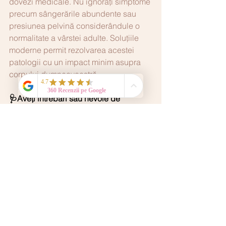
dovezi medicale. Nu ignorați simptome 
precum sângerările abundente sau 
presiunea pelvină considerândule o 
normalitate a vârstei adulte. Soluțiile 
moderne permit rezolvarea acestei 
patologii cu un impact minim asupra 
corpului dumneavoastră.
🩺Aveți întrebări sau nevoie de 
îndrumare? Suntem aici pentru 
dumneavoastră!
📞 0747 619 919
📍Bd. Carol I nr. 48, Iași
🌐 
https://www.allia-ginecologie.com
📧
office@allia-ginecologie.com
Disclaimer medical
Informațiile din acest articol au 
caracter educativ general și nu 