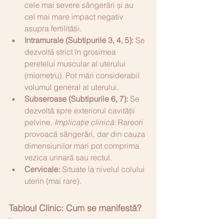
cele mai severe sângerări și au 
cel mai mare impact negativ 
asupra fertilității.
Intramurale (Subtipurile 3, 4, 5):
 Se 
dezvoltă strict în grosimea 
peretelui muscular al uterului 
(miometru). Pot mări considerabil 
volumul general al uterului.
Subseroase (Subtipurile 6, 7):
 Se 
dezvoltă spre exteriorul cavității 
pelvine. 
Implicație clinică:
 Rareori 
provoacă sângerări, dar din cauza 
dimensiunilor mari pot comprima 
vezica urinară sau rectul.
Cervicale:
 Situate la nivelul colului 
uterin (mai rare).
Tabloul Clinic: Cum se manifestă?