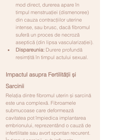
mod direct, durerea apare în 
timpul menstruației (dismenoree) 
din cauza contracțiilor uterine 
intense, sau brusc, dacă fibromul 
suferă un proces de necroză 
aseptică (din lipsa vascularizației).
Dispareunia:
 Durere profundă 
resimțită în timpul actului sexual.
Impactul asupra Fertilității și 
Sarcinii
Relația dintre fibromul uterin și sarcină 
este una complexă. Fibroamele 
submucoase care deformează 
cavitatea pot împiedica implantarea 
embrionului, reprezentând o cauză de 
infertilitate sau avort spontan recurent. 