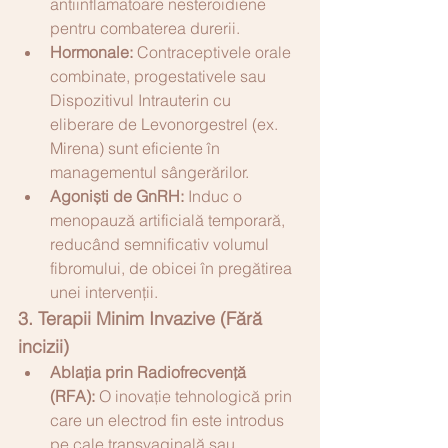
antiinflamatoare nesteroidiene 
pentru combaterea durerii.
Hormonale:
 Contraceptivele orale 
combinate, progestativele sau 
Dispozitivul Intrauterin cu 
eliberare de Levonorgestrel (ex. 
Mirena) sunt eficiente în 
managementul sângerărilor.
Agoniști de GnRH:
 Induc o 
menopauză artificială temporară, 
reducând semnificativ volumul 
fibromului, de obicei în pregătirea 
unei intervenții.
3. Terapii Minim Invazive (Fără 
incizii)
Ablația prin Radiofrecvență 
(RFA):
 O inovație tehnologică prin 
care un electrod fin este introdus 
pe cale transvaginală sau 