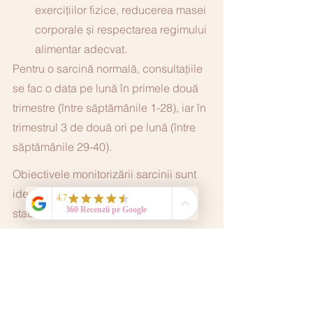
exerciţiilor fizice, reducerea masei 
corporale și respectarea regimului 
alimentar adecvat.
Pentru o sarcină normală, consultațiile 
se fac o data pe lună în primele două 
trimestre (între săptămânile 1-28), iar în 
trimestrul 3 de două ori pe lună (între 
săptămânile 29-40).
Obiectivele monitorizării sarcinii sunt 
identificarea riscurilor obstetricale, 
stabilirea conduitei terapeutice și 
aducerea pe lume a unui nou născut 
cu un prognostic postnatal favorabil. 
De aceea, imediat ce crezi că ești 
însărcinată, trebuie să mergi la medic.