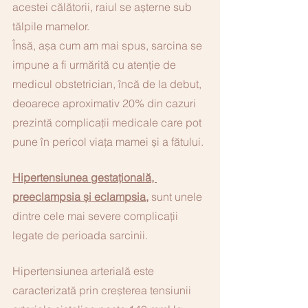
acestei călătorii, raiul se așterne sub 
tălpile mamelor. 
Însă, așa cum am mai spus, sarcina se 
impune a fi urmărită cu atenție de 
medicul obstetrician, încă de la debut, 
deoarece aproximativ 20% din cazuri 
prezintă complicații medicale care pot 
pune în pericol viața mamei și a fătului. 
Hipertensiunea gestațională, 
preeclampsia și eclampsia
, 
sunt unele
dintre
cele mai
severe complicații 
legate de perioada sarcinii.
Hipertensiunea arterială
este 
caracterizată prin creșterea tensiunii 