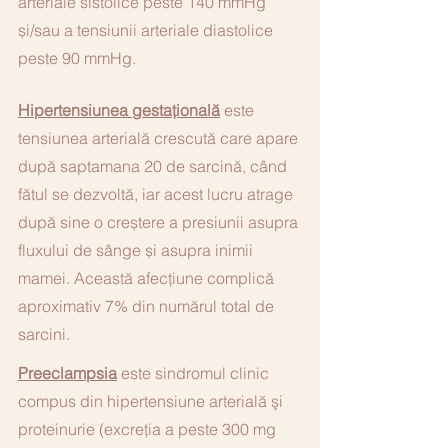
arteriale sistolice peste 140 mmHg 
și/sau a tensiunii arteriale diastolice 
peste 90 mmHg.
Hipertensiunea gestațională
 este 
tensiunea arterială crescută care apare 
după saptamana 20 de sarcină, când 
fătul se dezvoltă, iar acest lucru atrage 
după sine o creștere a presiunii asupra 
fluxului de sânge și asupra inimii 
mamei. Această afecțiune complică 
aproximativ 7% din numărul total de 
sarcini.
Preeclampsia
 este sindromul clinic 
compus din hipertensiune arterială şi 
proteinurie (excreţia a peste 300 mg 