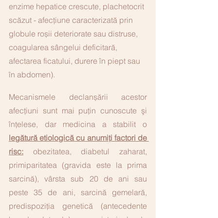
enzime hepatice crescute, plachetocrit 
scăzut - afecțiune caracterizată prin 
globule roșii deteriorate sau distruse, 
coagularea sângelui deficitară, 
afectarea ficatului, durere în piept sau 
în abdomen). 
Mecanismele declanșării acestor 
afecțiuni sunt mai puţin cunoscute şi 
înţelese, dar medicina a stabilit o 
legătură etiologică cu anumiți factori de 
risc:
 obezitatea, diabetul zaharat, 
primiparitatea (gravida este la prima 
sarcină), vârsta sub 20 de ani sau 
peste 35 de ani, sarcină gemelară, 
predispoziția genetică (antecedente 