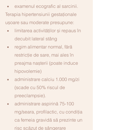
examenul ecografic al sarcinii.   
Terapia hipertensiunii gestaționale 
ușoare sau moderate presupune:
limitarea activităților și repaus în 
decubit lateral stâng
regim alimentar normal, fără 
restricție de sare, mai ales în 
preajma nașterii (poate induce 
hipovolemie)
administrare calciu 1.000 mg/zi 
(scade cu 50% riscul de 
preeclampsie).
administrare aspirină 75-100 
mg/seara, profilactic, cu condiţia 
ca femeia gravidă să prezinte un 
risc scăzut de sângerare 