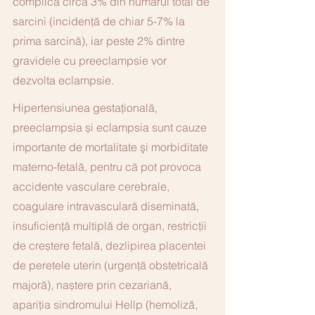
complică circa 3% din numărul total de 
sarcini (incidenţă de chiar 5-7% la 
prima sarcină), iar peste 2% dintre 
gravidele cu preeclampsie vor 
dezvolta eclampsie. 
Hipertensiunea gestațională, 
preeclampsia și eclampsia sunt cauze 
importante de mortalitate şi morbiditate 
materno-fetală, pentru că pot provoca 
accidente vasculare cerebrale, 
coagulare intravasculară diseminată, 
insuficiență multiplă de organ, restricții 
de creștere fetală, dezlipirea placentei 
de peretele uterin (urgență obstetricală 
majoră), naștere prin cezariană, 
apariția sindromului Hellp (hemoliză, 