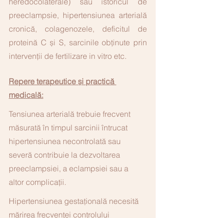
heredocolaterale) sau istoricul de 
preeclampsie, hipertensiunea arterială 
cronică, colagenozele, deficitul de 
proteină C și S, sarcinile obținute prin 
intervenții de fertilizare in vitro etc.
Repere terapeutice și practică 
medicală:
Tensiunea arterială trebuie frecvent 
măsurată în timpul sarcinii întrucat 
hipertensiunea necontrolată sau 
severă contribuie la dezvoltarea 
preeclampsiei, a eclampsiei sau a 
altor complicații. 
Hipertensiunea gestațională necesită 
mărirea frecvenței controlului 