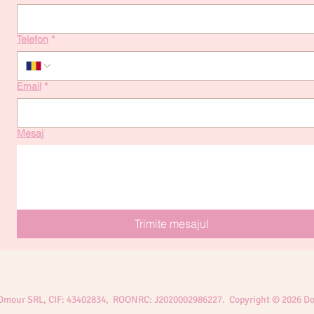
Telefon
*
Email
*
Mesaj
Trimite mesajul
 Dmour SRL, CIF: 43402834, ROONRC: J2020002986227. Copyright © 2026 Do