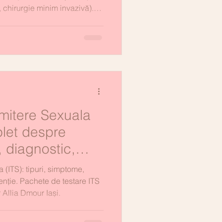
, chirurgie minim invazivă).
gie + endocrinologie la
și.
smitere Sexuala
plet despre
, diagnostic,
venție
a (ITS): tipuri, simptome,
enție. Pachete de testare ITS
 Allia Dmour Iași.