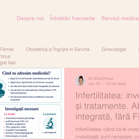
Despre noi
Întrebări frecvente
Servicii medica
 Femeii
Obstetrică și Îngrijire în Sarcină
Ginecologie
Dmour
gie Iasi
tică-estetică
Dr. Allia Dmour
Jun 10
12 min read
Infertilitatea: in
și tratamente. 
integrată, fără F
Infertilitatea: când să te inve
investigații sunt necesare, c