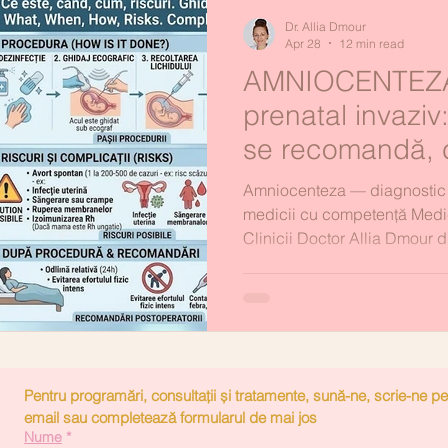
Dr. Allia Dmour
Apr 28
12 min read
AMNIOCENTEZA 
prenatal invaziv
se recomandă, 
efectuează și ce
Amniocenteza — diagnostic p
medicii cu competență Medic
Clinicii Doctor Allia Dmour din
rezultate.
Pentru programări, consultații și tratamente, sună-ne, scrie-ne pe 
email sau completează formularul de mai jos
Nume
*