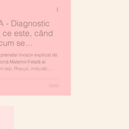
- Diagnostic
: ce este, când
cum se
 riscuri implică
renatal invaziv explicat de
ină Materno-Fetală ai
 Iași. Riscuri, indicații,