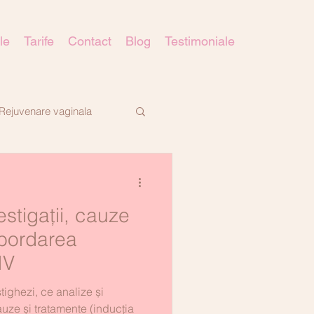
le
Tarife
Contact
Blog
Testimoniale
Rejuvenare vaginala
vestigații, cauze
Abordarea
IV
stighezi, ce analize și
auze și tratamente (inducția