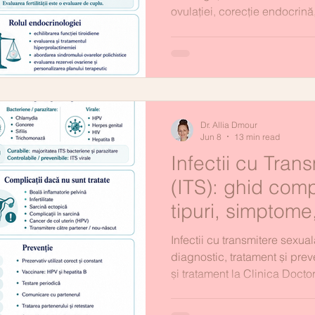
ovulației, corecție endocrină
Abordare integrată ginecolo
Clinica Doctor Allia Dmour Ia
Dr. Allia Dmour
Jun 8
13 min read
Infectii cu Tran
(ITS): ghid com
tipuri, simptome
tratament și pre
Infectii cu transmitere sexual
diagnostic, tratament și prev
și tratament la Clinica Doctor