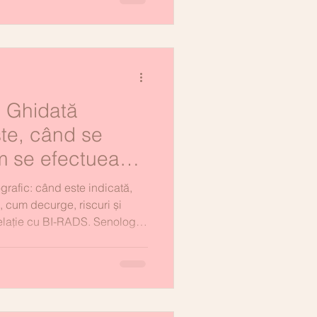
 Ghidată
ste, când se
 se efectuează
feră
rafic: când este indicată,
), cum decurge, riscuri și
 relație cu BI-RADS. Senologie
 Iași.