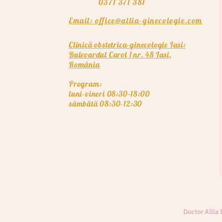
0371 371 381
Email: office@allia-ginecologie.com
Clinică obstetrica-ginecologie Iasi:
Bulevardul Carol
nr. 48
Iași,
I
România
Program:
luni-vineri 08:30-18:00
sâmbătă 08:30-12:30
Doctor Allia