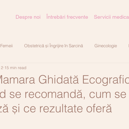
Despre noi
Întrebări frecvente
Servicii medica
 Femeii
Obstetrică și Îngrijire în Sarcină
Ginecologie
 2
15 min read
tică-estetică
Mamara Ghidată Ecografic
nd se recomandă, cum se
ă și ce rezultate oferă