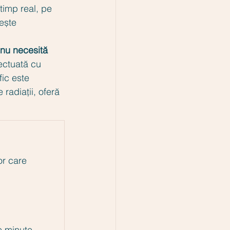
imp real, pe 
ește 
nu necesită 
ectuată cu 
ic este 
radiații, oferă 
or care 
e minute.