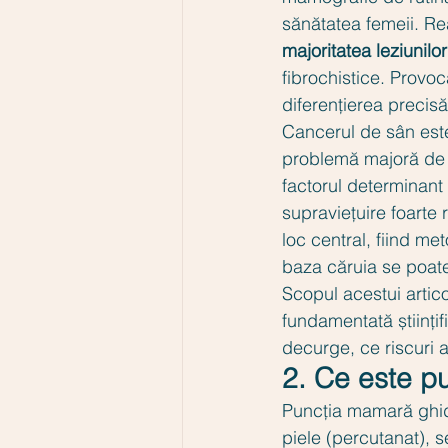
sănătatea femeii. Rea
majoritatea leziunil
fibrochistice. Provoc
diferențierea precis
Cancerul de sân este
problemă majoră de 
factorul determinant 
supraviețuire foarte r
loc central, fiind me
baza căruia se poate
Scopul acestui articol
fundamentată științi
decurge, ce riscuri a
2. Ce este p
Puncția mamară ghida
piele (percutanat), s