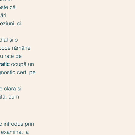
este că 
ări 
ziuni, ci 
ial și o 
ecoce rămâne 
au rate de 
afic
 ocupă un 
nostic cert, pe 
e clară și 
ată, cum 
 introdus prin 
i examinat la 