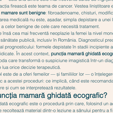
cția firească este teama de cancer. Vestea liniștitoare 
or mamare sunt benigne
: fibroadenoame, chisturi, modific
area medicală nu este, așadar, simpla depistare a unei le
ă a celor benigne de cele care necesită tratament.
 însă cea mai frecventă neoplazie la femei la nivel mond
sănătate publică, inclusiv în România. Diagnosticul pr
al prognosticului: formele depistate în stadii incipiente 
idicate. În acest context, 
puncția mamară ghidată ecogr
toda care transformă o suspiciune imagistică într-un diag
 lua orice decizie terapeutică.
 este de a oferi femeilor — și familiilor lor — o înțeleger
fic a acestei proceduri: ce implică, când este recomand
re și cum se interpretează rezultatele.
uncția mamară ghidată ecografic?
tă ecografic este o procedură prin care, folosind un ac
e recoltează material dintr-o leziune a sânului pentru a f