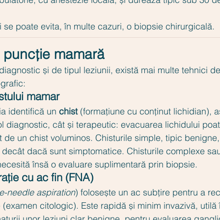
 se poate evita, în multe cazuri, o biopsie chirurgicală.
de puncție mamară
diagnostic și de tipul leziunii, există mai multe tehnici d
rafic:
istului mamar
a identifică un 
chist
 (formațiune cu conținut lichidian), a
ol diagnostic, cât și terapeutic: evacuarea lichidului poa
 de un chist voluminos. Chisturile simple, tipic benigne,
e decât dacă sunt simptomatice. Chisturile complexe sa
cesită însă o evaluare suplimentară prin biopsie.
rație cu ac fin (FNA)
ne-needle aspiration
) folosește un ac subțire pentru a rec
e (examen citologic). Este rapidă și minim invazivă, utilă 
turii unor leziuni clar benigne, pentru evaluarea ganglion