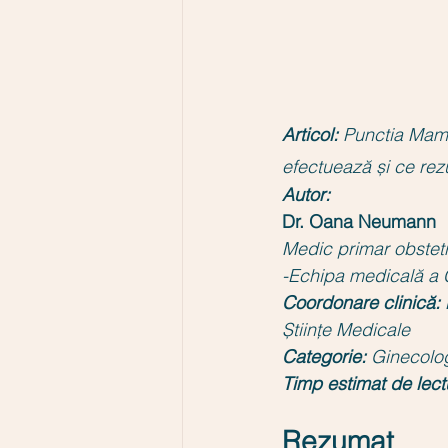
Articol:
Punctia Mama
efectuează și ce rezu
Autor:
Dr. Oana Neumann
Medic primar obstet
-Echipa medicală a Cl
Coordonare clinică:
Științe Medicale
Categorie:
Ginecolog
Timp estimat de lect
Rezumat