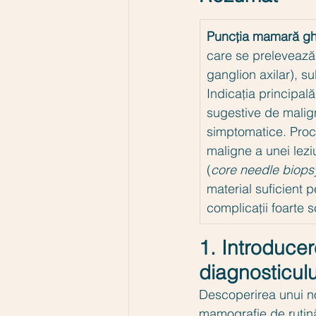
Puncția mamară gh
care se prelevează 
ganglion axilar), s
Indicația principală
sugestive de malign
simptomatice. Proce
maligne a unei lezi
(
core needle biops
material suficient 
complicații foarte 
1. Introducer
diagnosticul
Descoperirea unui nod
mamografie de rutină