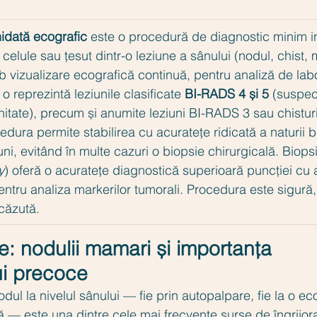
idată ecografic
 este o procedură de diagnostic minim in
celule sau țesut dintr-o leziune a sânului (nodul, chist,
ub vizualizare ecografică continuă, pentru analiză de labo
 o reprezintă leziunile clasificate 
BI-RADS 4 și 5
 (suspec
itate), precum și anumite leziuni BI-RADS 3 sau chisturi
dura permite stabilirea cu acuratețe ridicată a naturii 
uni, evitând în multe cazuri o biopsie chirurgicală. Biops
y
) oferă o acuratețe diagnostică superioară puncției cu ac
pentru analiza markerilor tumorali. Procedura este sigură,
scăzută.
e: nodulii mamari și importanța 
ui precoce
ul la nivelul sânului — fie prin autopalpare, fie la o ec
 — este una dintre cele mai frecvente surse de îngrijora