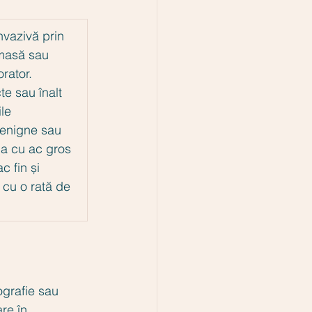
vazivă prin 
 masă sau 
rator. 
te sau înalt 
le 
benigne sau 
ia cu ac gros 
 fin și 
 cu o rată de 
ografie sau 
re în 