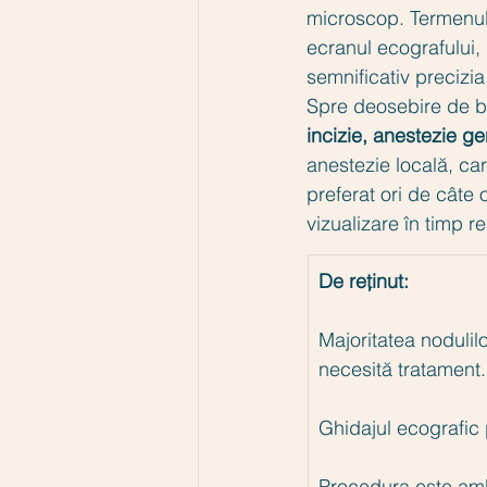
microscop. Termenul 
ecranul ecografului, 
semnificativ precizia 
Spre deosebire de bi
incizie, anestezie ge
anestezie locală, ca
preferat ori de câte 
vizualizare în timp r
De reținut:
Majoritatea nodulil
necesită tratament.
Ghidajul ecografic p
Procedura este ambu