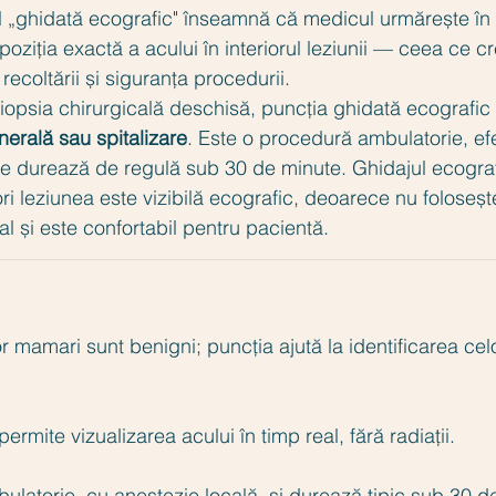
„ghidată ecografic" înseamnă că medicul urmărește în t
poziția exactă a acului în interiorul leziunii — ceea ce cr
recoltării și siguranța procedurii.
opsia chirurgicală deschisă, puncția ghidată ecografic 
nerală sau spitalizare
. Este o procedură ambulatorie, ef
re durează de regulă sub 30 de minute. Ghidajul ecograf
ori leziunea este vizibilă ecografic, deoarece nu folosește 
eal și este confortabil pentru pacientă.
or mamari sunt benigni; puncția ajută la identificarea cel
ermite vizualizarea acului în timp real, fără radiații.
latorie, cu anestezie locală, și durează tipic sub 30 d