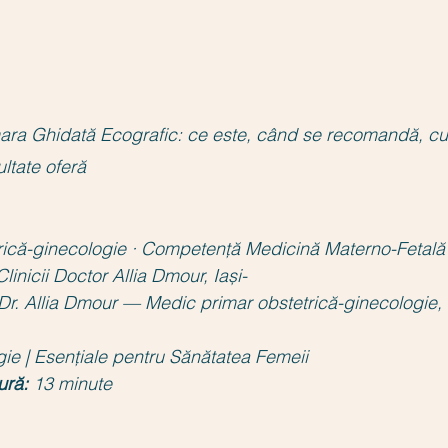
ra Ghidată Ecografic: ce este, când se recomandă, c
ltate oferă
rică-ginecologie · Competență Medicină Materno-Fetală
inicii Doctor Allia Dmour, Iași-
Dr. Allia Dmour — Medic primar obstetrică-ginecologie, 
ie | Esențiale pentru Sănătatea Femeii
ură:
13 minute