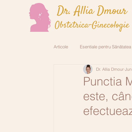
Articole
Esentiale pentru Sănătatea
Dr. Allia Dmour
Jun
Endocrinologie
Chirurgie plas
Punctia 
este, câ
efectueaz