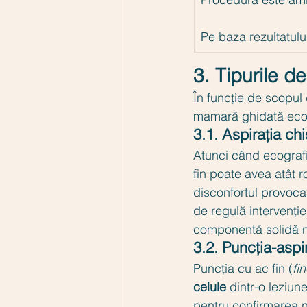
Pe baza rezultatului
3. Tipurile 
În funcție de scopul 
mamară ghidată ecog
3.1. Aspirația ch
Atunci când ecografi
fin poate avea atât r
disconfortul provocat
de regulă intervenți
componentă solidă ne
3.2. Puncția-aspi
Puncția cu ac fin (
fi
celule
 dintr-o leziun
pentru confirmarea na