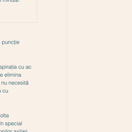
e puncție 
spirația cu ac 
te elimina 
 nu necesită 
u cu 
olta 
în special 
ilor axilari 