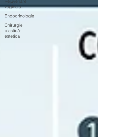
Rejuvenare
vaginala
Endocrinologie
Chirurgie
plastică-
estetică