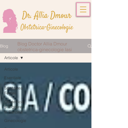
Blog Doctor Allia Dmour
Blog
obstetrica-ginecologie Iasi
Articole
Articole
Esentiale
pentru
Sănătatea
Femeii
Obstetrică
și Îngrijire
în Sarcină
Ginecologie