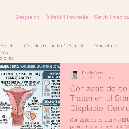
Despre noi
Întrebări frecvente
Servicii medica
 Femeii
Obstetrică și Îngrijire în Sarcină
Ginecologie
Dmour
gie Iasi
tică-estetică
Dr. Allia Dmour
Apr 28
11 min read
Conizatia de col
Tratamentul Sta
Displaziei Cervi
Conizatia de col uterin si ER
pentru displazia cervicală CI