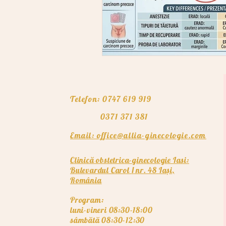
Telefon: 0747 619 919
0371 371 381
Email: office@allia-ginecologie.com
Clinică obstetrica-ginecologie Iasi:
Bulevardul Carol
nr. 48
Iași,
I
România
Program:
luni-vineri 08:30-18:00
sâmbătă 08:30-12:30