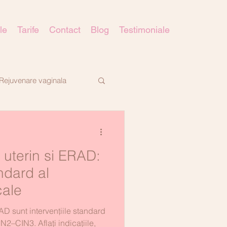
le
Tarife
Contact
Blog
Testimoniale
Rejuvenare vaginala
 uterin si ERAD:
ndard al
cale
AD sunt intervențiile standard
N2–CIN3. Aflați indicațiile,