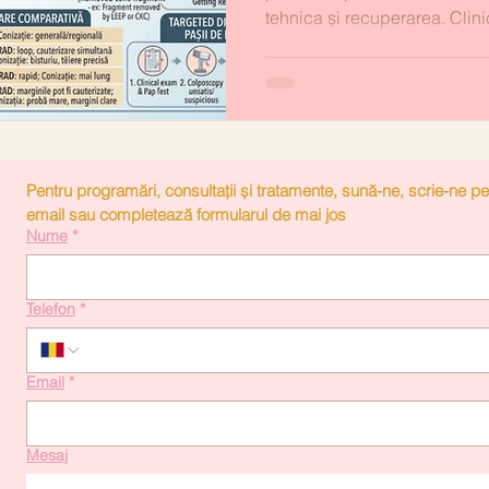
tehnica și recuperarea. Clini
Pentru programări, consultații și tratamente, sună-ne, scrie-ne pe 
email sau completează formularul de mai jos
Nume
*
Telefon
*
Email
*
Mesaj