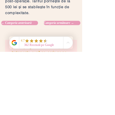
post-operație. Tariful pornește de la
500 lei și se stabilește în funcție de
complexitate.
← Categoria anterioară
Categoria următoare →
Pentru programări, consultații și 
tratamente, sună-ne, scrie-ne pe 
email sau completează formularul 
de mai jos
Nume
*
Telefon
*
Email
*