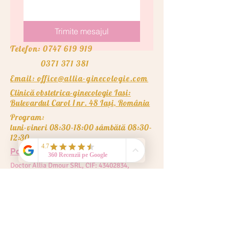
Trimite mesajul
Telefon: 0747 619 919
0371 371 381
Email: office@allia-ginecologie.com
Clinică obstetrica-ginecologie Iasi:
Bulevardul Carol
nr. 48
Iași, România
I
Program:
luni-vineri 08:30-18:00 sâmbătă 08:30-
12:30
Politică de confidențialitate
Doctor Allia Dmour SRL, CIF:
43402834
,
ROONRC: J2020002986227. Copyright © 2026
Doctor Allia Dmour
Membru al: