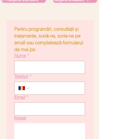
← Categoria anterioară
Categoria următoare →
Pentru programări, consultații și 
tratamente, sună-ne, scrie-ne pe 
email sau completează formularul 
de mai jos
Nume
*
Telefon
*
Email
*
Mesaj