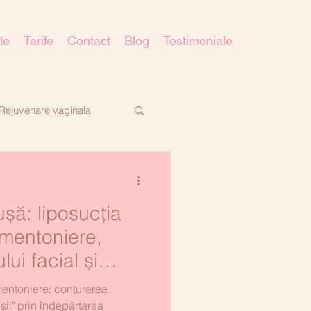
le
Tarife
Contact
Blog
Testimoniale
Rejuvenare vaginala
șă: liposucția
-mentoniere,
ui facial și
prin
mentoniere: conturarea
cesului de
ușii" prin îndepărtarea