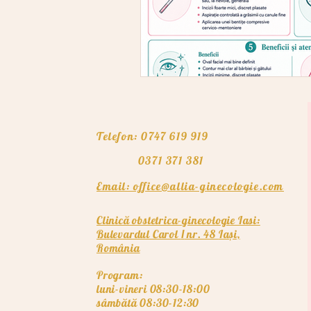
Telefon: 0747 619 919
0371 371 381
Email: office@allia-ginecologie.com
Clinică obstetrica-ginecologie Iasi:
Bulevardul Carol
nr. 48
Iași,
I
România
Program:
luni-vineri 08:30-18:00
sâmbătă 08:30-12:30