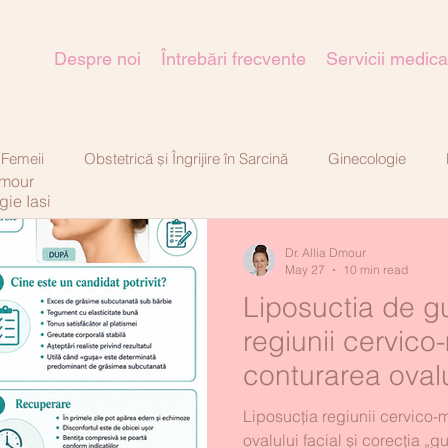
Despre noi
Întrebări frecvente
Servicii medica
 Femeii
Obstetrică și Îngrijire în Sarcină
Ginecologie
Dmour
gie Iasi
tică-estetică
Dr. Allia Dmour
May 27
10 min read
Liposuctia de gu
regiunii cervico
conturarea ovalul
corecția „gușii" 
Liposucția regiunii cervico-
îndepărtarea ex
ovalului facial și corecția „g