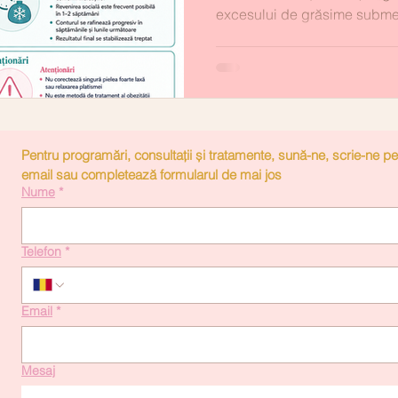
excesului de grăsime subme
grăsime submen
Pentru programări, consultații și tratamente, sună-ne, scrie-ne pe 
email sau completează formularul de mai jos
Nume
*
Telefon
*
Email
*
Mesaj