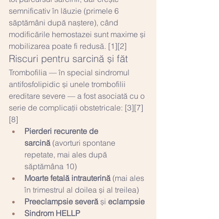
semnificativ în lăuzie (primele 6 
săptămâni după naștere), când 
modificările hemostazei sunt maxime și 
mobilizarea poate fi redusă. [1][2]
Riscuri pentru sarcină și făt
Trombofilia — în special sindromul 
antifosfolipidic și unele trombofilii 
ereditare severe — a fost asociată cu o 
serie de complicații obstetricale: [3][7]
[8]
Pierderi recurente de 
sarcină
 (avorturi spontane 
repetate, mai ales după 
săptămâna 10)
Moarte fetală intrauterină
 (mai ales 
în trimestrul al doilea și al treilea)
Preeclampsie severă
 și 
eclampsie
Sindrom HELLP