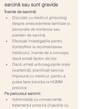
sarcină sau sunt gravide
Înainte de sarcină:
Discutați cu medicul ginecolog 
despre antecedentele familiale și 
personale de tromboze sau 
pierderi de sarcină
Efectuați investigațiile pentru 
trombofiliei la recomandarea 
medicului, înainte de a concepe, 
dacă există factori de risc
Dacă urmați anticoagulante orale 
(warfarină), planificați sarcina 
împreună cu medicul, pentru a 
putea face tranziția la HGMM 
precoce
Pe parcursul sarcinii:
Administrați cu consecvență 
tratamentul prescris (injecțiile cu 