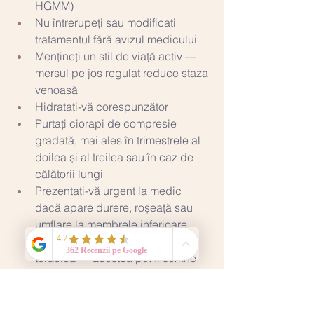
HGMM)
Nu întrerupeți sau modificați 
tratamentul fără avizul medicului
Mențineți un stil de viață activ — 
mersul pe jos regulat reduce staza 
venoasă
Hidratați-vă corespunzător
Purtați ciorapi de compresie 
gradată, mai ales în trimestrele al 
doilea și al treilea sau în caz de 
călătorii lungi
Prezentați-vă urgent la medic 
dacă apare durere, roșeață sau 
umflare la membrele inferioare, 
dificultăți respiratorii sau durere 
toracică — acestea pot fi semne 
de tromboză sau embolie 
pulmonară [1][2]