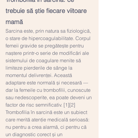
trebuie să știe fiecare viitoare 
mamă
Sarcina este, prin natura sa fiziologică, 
o stare de hipercoagulabilitate. Corpul 
femeii gravide se pregătește pentru 
naștere printr-o serie de modificări ale 
sistemului de coagulare menite să 
limiteze pierderile de sânge la 
momentul delivrenței. Această 
adaptare este normală și necesară — 
dar la femeile cu trombofilii, cunoscute 
sau nedescoperite, ea poate deveni un 
factor de risc semnificativ. [1][2]
Trombofilia în sarcină este un subiect 
care merită atenție medicală serioasă: 
nu pentru a crea alarmă, ci pentru că 
un diagnostic corect și un 