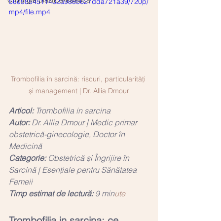
Chirurgie plastică-estetică
56e5854511432a9885627dda721a39/720p/
mp4/file.mp4
Trombofilia în sarcină: riscuri, particularități 
și management | Dr. Allia Dmour
Articol:
 Trombofilia in sarcina
Autor:
 Dr. Allia Dmour | Medic primar 
obstetrică-ginecologie, Doctor în 
Medicină
Categorie:
 Obstetrică și Îngrijire în 
Sarcină | Esențiale pentru Sănătatea 
Femeii
Timp estimat de lectură:
 9 min
ute
Trombofilia in sarcina: ce 