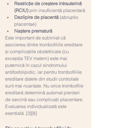
Restricție de creștere intrauterină 
(RCIU)
 prin insuficiență placentară
Dezlipire de placentă
 (abruptio 
placentae)
Naștere prematură
Este important de subliniat că 
asocierea dintre trombofiliile ereditare 
și complicațiile obstetricale (cu 
excepția TEV matern) este mai 
puternică în cazul sindromului 
antifosfolipidic, iar pentru trombofiliile 
ereditare datele din studii controlate 
sunt mai nuanțate. Nu orice trombofilie 
ereditară determină automat pierderi 
de sarcină sau complicații placentare. 
Evaluarea individualizată este 
esențială. [3][8]