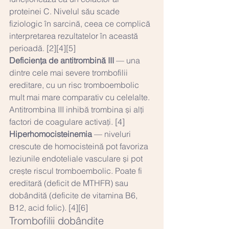
proteinei C. Nivelul său scade 
fiziologic în sarcină, ceea ce complică 
interpretarea rezultatelor în această 
perioadă. [2][4][5]
Deficiența de antitrombină III
 — una 
dintre cele mai severe trombofilii 
ereditare, cu un risc tromboembolic 
mult mai mare comparativ cu celelalte. 
Antitrombina III inhibă trombina și alți 
factori de coagulare activați. [4]
Hiperhomocisteinemia
 — niveluri 
crescute de homocisteină pot favoriza 
leziunile endoteliale vasculare și pot 
crește riscul tromboembolic. Poate fi 
ereditară (deficit de MTHFR) sau 
dobândită (deficite de vitamina B6, 
B12, acid folic). [4][6]
Trombofilii dobândite