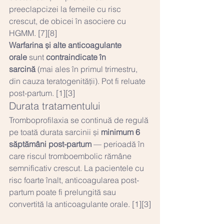
preeclapcizei la femeile cu risc 
crescut, de obicei în asociere cu 
HGMM. [7][8]
Warfarina și alte anticoagulante 
orale
 sunt 
contraindicate în 
sarcină
 (mai ales în primul trimestru, 
din cauza teratogenității). Pot fi reluate 
post-partum. [1][3]
Durata tratamentului
Tromboprofilaxia se continuă de regulă 
pe toată durata sarcinii și 
minimum 6 
săptămâni post-partum
 — perioadă în 
care riscul tromboembolic rămâne 
semnificativ crescut. La pacientele cu 
risc foarte înalt, anticoagularea post-
partum poate fi prelungită sau 
convertită la anticoagulante orale. [1][3]