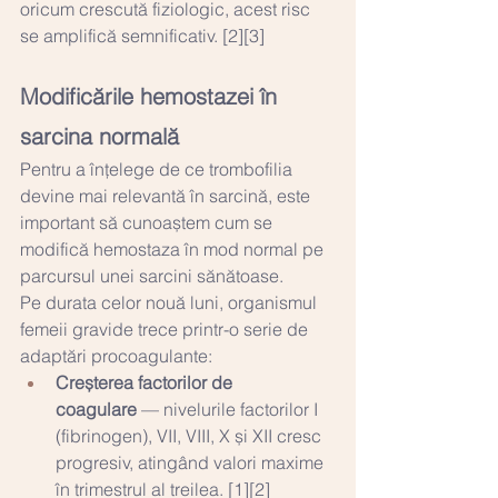
oricum crescută fiziologic, acest risc 
se amplifică semnificativ. [2][3]
Modificările hemostazei în 
sarcina normală
Pentru a înțelege de ce trombofilia 
devine mai relevantă în sarcină, este 
important să cunoaștem cum se 
modifică hemostaza în mod normal pe 
parcursul unei sarcini sănătoase.
Pe durata celor nouă luni, organismul 
femeii gravide trece printr-o serie de 
adaptări procoagulante:
Creșterea factorilor de 
coagulare
 — nivelurile factorilor I 
(fibrinogen), VII, VIII, X și XII cresc 
progresiv, atingând valori maxime 
în trimestrul al treilea. [1][2]