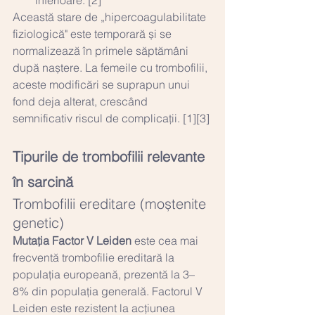
Această stare de „hipercoagulabilitate 
fiziologică" este temporară și se 
normalizează în primele săptămâni 
după naștere. La femeile cu trombofilii, 
aceste modificări se suprapun unui 
fond deja alterat, crescând 
semnificativ riscul de complicații. [1][3]
Tipurile de trombofilii relevante 
în sarcină
Trombofilii ereditare (moștenite 
genetic)
Mutația Factor V Leiden
 este cea mai 
frecventă trombofilie ereditară la 
populația europeană, prezentă la 3–
8% din populația generală. Factorul V 
Leiden este rezistent la acțiunea 