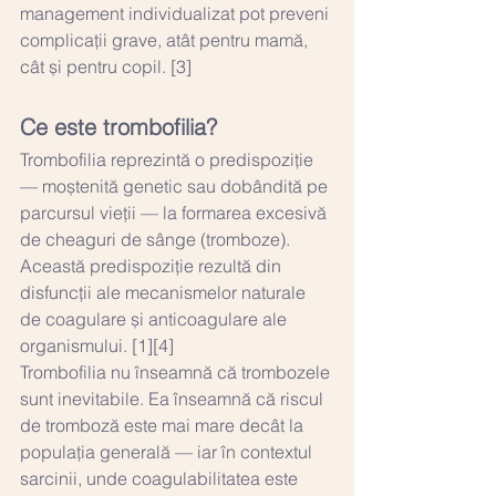
management individualizat pot preveni 
complicații grave, atât pentru mamă, 
cât și pentru copil. [3]
Ce este trombofilia?
Trombofilia reprezintă o predispoziție 
— moștenită genetic sau dobândită pe 
parcursul vieții — la formarea excesivă 
de cheaguri de sânge (tromboze). 
Această predispoziție rezultă din 
disfuncții ale mecanismelor naturale 
de coagulare și anticoagulare ale 
organismului. [1][4]
Trombofilia nu înseamnă că trombozele 
sunt inevitabile. Ea înseamnă că riscul 
de tromboză este mai mare decât la 
populația generală — iar în contextul 
sarcinii, unde coagulabilitatea este 