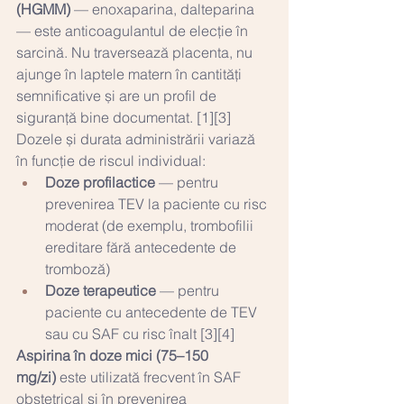
(HGMM)
 — enoxaparina, dalteparina 
— este anticoagulantul de elecție în 
sarcină. Nu traversează placenta, nu 
ajunge în laptele matern în cantități 
semnificative și are un profil de 
siguranță bine documentat. [1][3]
Dozele și durata administrării variază 
în funcție de riscul individual:
Doze profilactice
 — pentru 
prevenirea TEV la paciente cu risc 
moderat (de exemplu, trombofilii 
ereditare fără antecedente de 
tromboză)
Doze terapeutice
 — pentru 
paciente cu antecedente de TEV 
sau cu SAF cu risc înalt [3][4]
Aspirina în doze mici (75–150 
mg/zi)
 este utilizată frecvent în SAF 
obstetrical și în prevenirea 