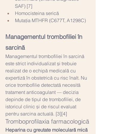
SAF) [7]
Homocisteina serică
Mutația MTHFR (C677T, A1298C)
Managementul trombofiliei în 
sarcină
Managementul trombofiliei în sarcină 
este strict individualizat și trebuie 
realizat de o echipă medicală cu 
expertiză în obstetrică cu risc înalt. Nu 
orice trombofilie detectată necesită 
tratament anticoagulant — decizia 
depinde de tipul de trombofiliei, de 
istoricul clinic și de riscul evaluat 
pentru sarcina actuală. [3][4]
Tromboprofilaxia farmacologică
Heparina cu greutate moleculară mică 