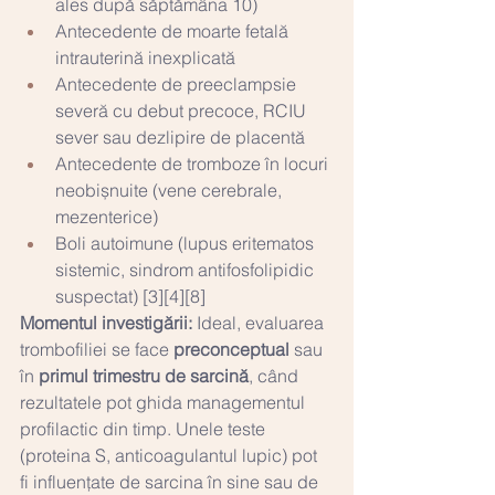
ales după săptămâna 10)
Antecedente de moarte fetală 
intrauterină inexplicată
Antecedente de preeclampsie 
severă cu debut precoce, RCIU 
sever sau dezlipire de placentă
Antecedente de tromboze în locuri 
neobișnuite (vene cerebrale, 
mezenterice)
Boli autoimune (lupus eritematos 
sistemic, sindrom antifosfolipidic 
suspectat) [3][4][8]
Momentul investigării:
 Ideal, evaluarea 
trombofiliei se face 
preconceptual
 sau 
în 
primul trimestru de sarcină
, când 
rezultatele pot ghida managementul 
profilactic din timp. Unele teste 
(proteina S, anticoagulantul lupic) pot 
fi influențate de sarcina în sine sau de 