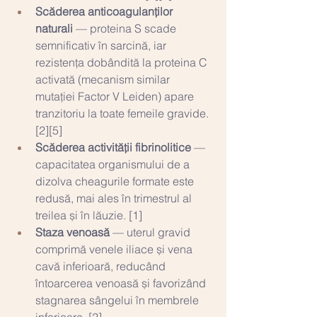
Scăderea anticoagulanților 
naturali
 — proteina S scade 
semnificativ în sarcină, iar 
rezistența dobândită la proteina C 
activată (mecanism similar 
mutației Factor V Leiden) apare 
tranzitoriu la toate femeile gravide. 
[2][5]
Scăderea activității fibrinolitice
 — 
capacitatea organismului de a 
dizolva cheagurile formate este 
redusă, mai ales în trimestrul al 
treilea și în lăuzie. [1]
Staza venoasă
 — uterul gravid 
comprimă venele iliace și vena 
cavă inferioară, reducând 
întoarcerea venoasă și favorizând 
stagnarea sângelui în membrele 
inferioare. [2]