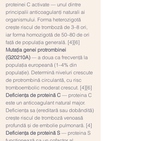
proteinei C activate — unul dintre 
principalii anticoagulanți naturali ai 
organismului. Forma heterozigotă 
crește riscul de tromboză de 3–8 ori, 
iar forma homozigotă de 50–80 de ori 
față de populația generală. [4][6]
Mutația genei protrombinei 
(G20210A)
 — a doua ca frecvență la 
populația europeană (1–4% din 
populație). Determină niveluri crescute 
de protrombină circulantă, cu risc 
tromboembolic moderat crescut. [4][6]
Deficiența de proteină C
 — proteina C 
este un anticoagulant natural major. 
Deficiența sa (ereditară sau dobândită) 
crește riscul de tromboză venoasă 
profundă și de embolie pulmonară. [4]
Deficiența de proteină S
 — proteina S 
funcționează ca un cofactor al 