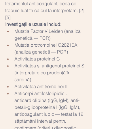
tratamentul anticoagulant, ceea ce 
trebuie luat în calcul la interpretare. [2]
[5]
Investigațiile uzuale includ:
Mutația Factor V Leiden (analiză 
genetică — PCR)
Mutația protrombinei G20210A 
(analiză genetică — PCR)
Activitatea proteinei C
Activitatea și antigenul proteinei S 
(interpretare cu prudență în 
sarcină)
Activitatea antitrombinei III
Anticorpi antifosfolipidici: 
anticardiolipină (IgG, IgM), anti-
beta2-glicoproteină I (IgG, IgM), 
anticoagulant lupic — testat la 12 
săptămâni interval pentru 
confirmare (criteriu diagnostic 