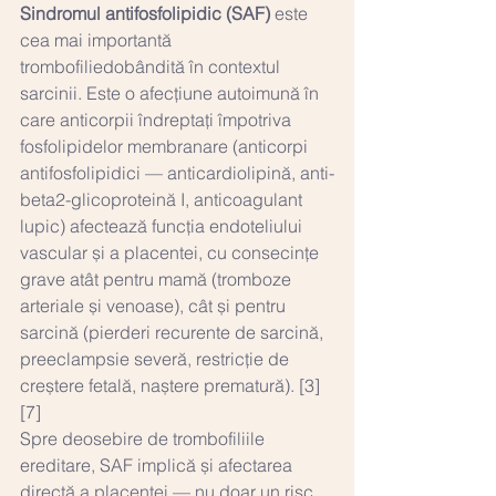
Sindromul antifosfolipidic (SAF)
 este 
cea mai importantă 
trombofiliedobândită în contextul 
sarcinii. Este o afecțiune autoimună în 
care anticorpii îndreptați împotriva 
fosfolipidelor membranare (anticorpi 
antifosfolipidici — anticardiolipină, anti-
beta2-glicoproteină I, anticoagulant 
lupic) afectează funcția endoteliului 
vascular și a placentei, cu consecințe 
grave atât pentru mamă (tromboze 
arteriale și venoase), cât și pentru 
sarcină (pierderi recurente de sarcină, 
preeclampsie severă, restricție de 
creștere fetală, naștere prematură). [3]
[7]
Spre deosebire de trombofiliile 
ereditare, SAF implică și afectarea 
directă a placentei — nu doar un risc 