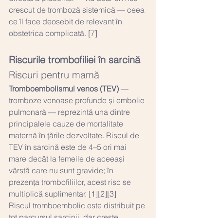
crescut de tromboză sistemică — ceea 
ce îl face deosebit de relevant în 
obstetrica complicată. [7]
Riscurile trombofiliei în sarcină
Riscuri pentru mamă
Tromboembolismul venos (TEV)
 — 
tromboze venoase profunde și embolie 
pulmonară — reprezintă una dintre 
principalele cauze de mortalitate 
maternă în țările dezvoltate. Riscul de 
TEV în sarcină este de 4–5 ori mai 
mare decât la femeile de aceeași 
vârstă care nu sunt gravide; în 
prezența trombofiliilor, acest risc se 
multiplică suplimentar. [1][2][3]
Riscul tromboembolic este distribuit pe 
tot parcursul sarcinii, dar crește 