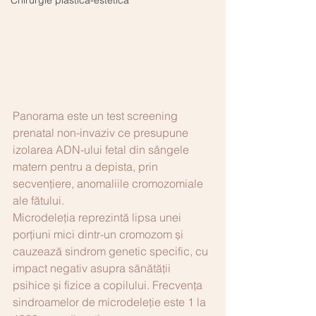
Chirurgie plastică-estetică
Panorama este un test screening 
prenatal non-invaziv ce presupune 
izolarea ADN-ului fetal din sângele 
matern pentru a depista, prin 
secvențiere, anomaliile cromozomiale 
ale fătului.
Microdeleţia reprezintă lipsa unei 
porţiuni mici dintr-un cromozom și 
cauzează sindrom genetic specific, cu 
impact negativ asupra sănătăţii 
psihice și fizice a copilului. Frecvența 
sindroamelor de microdeleție este 1 la 