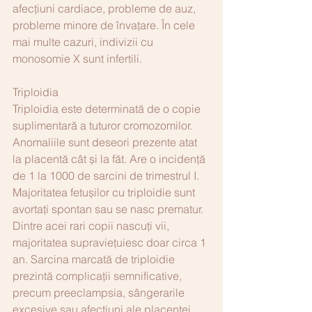
afecțiuni cardiace, probleme de auz, 
probleme minore de învațare. În cele 
mai multe cazuri, indivizii cu 
monosomie X sunt infertili.
Triploidia
Triploidia este determinată de o copie 
suplimentară a tuturor cromozomilor. 
Anomaliile sunt deseori prezente atat 
la placentă cât și la făt. Are o incidență 
de 1 la 1000 de sarcini de trimestrul I. 
Majoritatea fetușilor cu triploidie sunt 
avortați spontan sau se nasc prematur. 
Dintre acei rari copii nascuți vii, 
majoritatea supraviețuiesc doar circa 1 
an. Sarcina marcată de triploidie 
prezintă complicații semnificative, 
precum preeclampsia, sângerarile 
excesive sau afecțiuni ale placentei.