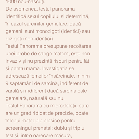
1000 nou-născuți.
De asemenea, testul panorama 
identifică sexul copilului și determină, 
în cazul sarcinilor gemelare, dacă 
gemenii sunt monozigoti (identici) sau 
dizigoti (non-identici).
Testul Panorama presupune recoltarea 
unei probe de sânge matern, este non-
invaziv și nu prezintă riscuri pentru făt 
și pentru mamă. Investigația se 
adresează femeilor însărcinate, minim 
9 saptămâni de sarcină, indiferent de 
vârstă și indiferent dacă sarcina este 
gemelară, naturală sau nu. 
Testul Panorama cu microdeleții, care 
are un grad ridicat de precizie, poate 
înlocui metodele clasice pentru 
screeningul prenatal: dublu și triplu 
test și, într-o oarecare măsură, 