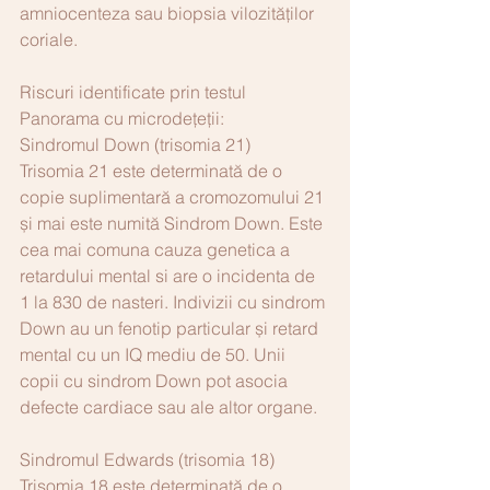
amniocenteza sau biopsia vilozităților 
coriale. 
Riscuri identificate prin testul 
Panorama cu microdețeții:
Sindromul Down (trisomia 21)
Trisomia 21 este determinată de o 
copie suplimentară a cromozomului 21 
și mai este numită Sindrom Down. Este 
cea mai comuna cauza genetica a 
retardului mental si are o incidenta de 
1 la 830 de nasteri. Indivizii cu sindrom 
Down au un fenotip particular și retard 
mental cu un IQ mediu de 50. Unii 
copii cu sindrom Down pot asocia 
defecte cardiace sau ale altor organe.
Sindromul Edwards (trisomia 18)
Trisomia 18 este determinată de o 