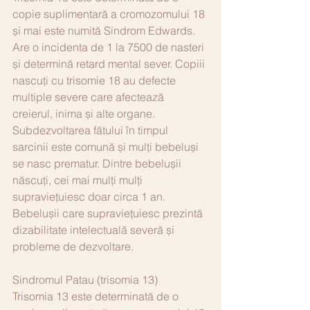
copie suplimentară a cromozomului 18 
și mai este numită Sindrom Edwards. 
Are o incidenta de 1 la 7500 de nasteri 
și determină retard mental sever. Copiii 
nascuți cu trisomie 18 au defecte 
multiple severe care afectează 
creierul, inima și alte organe. 
Subdezvoltarea fătului în timpul 
sarcinii este comună și mulți bebeluși 
se nasc prematur. Dintre bebelușii 
născuți, cei mai mulți mulți 
supraviețuiesc doar circa 1 an. 
Bebelușii care supraviețuiesc prezintă 
dizabilitate intelectuală severă și 
probleme de dezvoltare.
Sindromul Patau (trisomia 13)
Trisomia 13 este determinată de o 