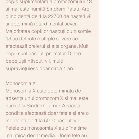
copie suplimentară a cromozomului 13 
și mai este numită Sindrom Patau. Are 
o incidență de 1 la 22700 de nașteri vii 
și determină retard mental sever. 
Majoritatea copiilor născuți cu trisomie 
13 au defecte multiple severe ce 
afectează creierul și alte organe. Mulți 
copii sunt născuți prematur. Dintre 
bebelușii născuți vii, mulți 
supraviețuiesc doar circa 1 an.
Monosomia X
Monosomia X este determinata de 
absența unui cromozom X si mai este 
numită si Sindrom Turner. Aceasta 
condiție afectează doar fetele si are o 
incidență de 1 la 5000 nascuți vii. 
Fetele cu monosomia X au o înaltime 
mai mică decât media. Unele fete au 