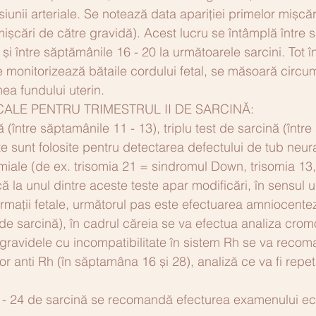
siunii arteriale. Se notează data apariției primelor mișcăr
mișcări de către gravidă). Acest lucru se întâmplă între 
 și între săptămânile 16 - 20 la următoarele sarcini. Tot î
e monitorizează bătaile cordului fetal, se măsoară circum
ea fundului uterin.
CALE PENTRU TRIMESTRUL II DE SARCINĂ:
 (între săptamânile 11 - 13), triplu test de sarcină (într
te sunt folosite pentru detectarea defectului de tub neura
iale (de ex. trisomia 21 = sindromul Down, trisomia 13, 
 la unul dintre aceste teste apar modificări, în sensul un
rmații fetale, următorul pas este efectuarea amniocenteze
e sarcină), în cadrul căreia se va efectua analiza cromo
 la gravidele cu incompatibilitate în sistem Rh se va reco
or anti Rh (în săptamâna 16 și 28), analiză ce va fi repet
0 - 24 de sarcină se recomandă efecturea examenului ec