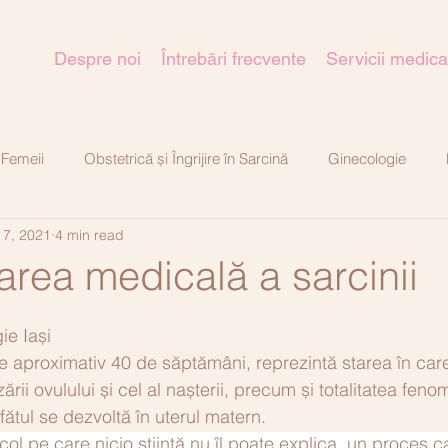
Despre noi
Întrebări frecvente
Servicii medica
 Femeii
Obstetrică și Îngrijire în Sarcină
Ginecologie
 7, 2021
4 min read
tică-estetică
area medicală a sarcinii
ie Iași
 aproximativ 40 de săptămâni, reprezintă starea în care
zării ovulului și cel al nașterii, precum și totalitatea feno
ătul se dezvoltă în uterul matern.  
ol pe care nicio știință nu îl poate explica, un proces ca