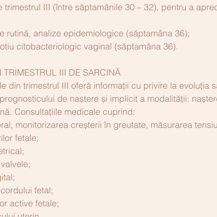
e trimestrul III (între săptamânile 30 – 32), pentru a apre
e rutină, analize epidemiologice (săptamâna 36);
rotiu citobacteriologic vaginal (săptamâna 36).
 TRIMESTRUL III DE SARCINĂ
 din trimestrul III oferă informații cu privire la evoluția sa
prognosticului de naștere și implicit a modalității: naște
ană. Consultațiile medicale cuprind:
al, monitorizarea creșterii în greutate, măsurarea tensiun
lor fetale;
trical;
valvele;
tal;
cordului fetal;
or active fetale;
ului uterin.