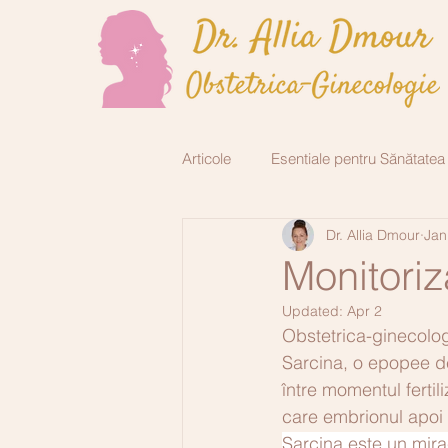
Articole
Esentiale pentru Sănătatea
Dr. Allia Dmour
Jan
Endocrinologie
Chirurgie plas
Monitoriz
Updated:
Apr 2
Obstetrica-ginecolog
Sarcina, o epopee de
între momentul fertili
care embrionul apoi f
Sarcina este un mirac