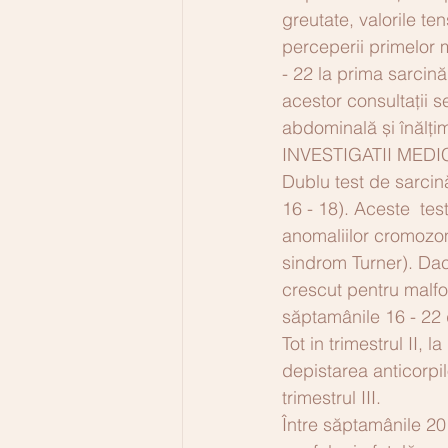
greutate, valorile ten
perceperii primelor 
- 22 la prima sarcină
acestor consultații s
abdominală și înălțim
INVESTIGATII MEDI
Dublu test de sarcină
16 - 18). Aceste  tes
anomaliilor cromozom
sindrom Turner). Dacă
crescut pentru malfo
săptamânile 16 - 22 d
Tot in trimestrul II,
depistarea anticorpil
trimestrul III. 
Între săptamânile 2