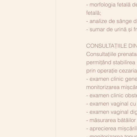
- morfologia fetală d
fetală;
- analize de sânge d
- sumar de urină și f
CONSULTAȚIILE DIN
Consultațiile prenatale
permițând stabilirea 
prin operație cezari
- examen clinic gener
monitorizarea mișcări
- examen clinic obste
- examen vaginal cu 
- examen vaginal digi
- măsurarea bătăilor 
- aprecierea mișcăril
- monitorizarea tonus