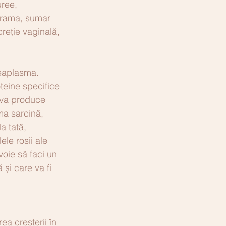
ree, 
grama, sumar 
creție vaginală, 
reaplasma.
teine specifice 
r va produce 
ma sarcină, 
a tată, 
ele rosii ale 
voie să faci un 
 și care va fi 
ea creșterii în 