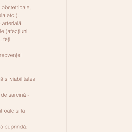
obstetricale, 
la etc.), 
arterială, 
e (afecțiuni 
 feți 
frecvenței 
 și viabilitatea 
de sarcină - 
roale și la 
 cuprindă: