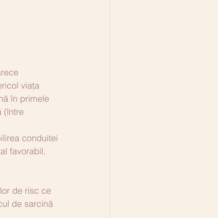
arece 
icol viața 
nă în primele 
 (între 
ilirea conduitei 
l favorabil. 
or de risc ce 
cul de sarcină 