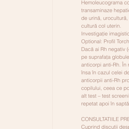
Hemoleucograma compl
transaminaze hepatic
de urină, urocultură, 
cultură col uterin.
Investigație imagisti
Optional: Profil To
Dacă ai Rh negativ (
pe suprafața globulel
anticorpi anti-Rh. În
însa în cazul celei d
anticorpii anti-Rh pr
copilului, ceea ce po
alt test – test screen
repetat apoi în sap
CONSULTATIILE PRE
Cuprind discuții desp