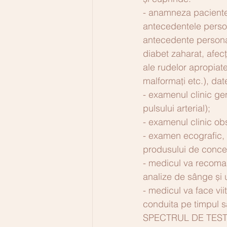
- anamneza pacientei
antecedentele personal
antecedente personal
diabet zaharat, afec
ale rudelor apropiate,
malformați etc.), dat
- examenul clinic gene
pulsului arterial);
- examenul clinic obst
- examen ecografic, pe
produsului de conce
- medicul va recoman
analize de sânge și 
- medicul va face vi
conduita pe timpul sa
SPECTRUL DE TESTE