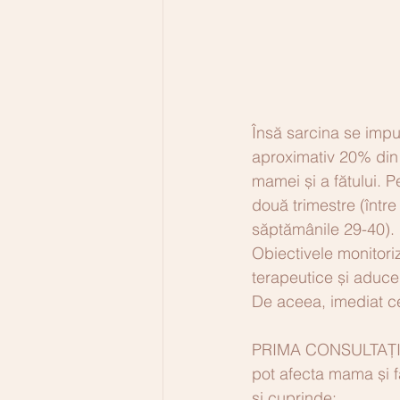
Însă sarcina se impu
aproximativ 20% din 
mamei și a fătului. P
două trimestre (între
săptămânile 29-40).
Obiectivele monitoriză
terapeutice și aduce
De aceea, imediat ce 
PRIMA CONSULTAȚIE P
pot afecta mama și f
și cuprinde: