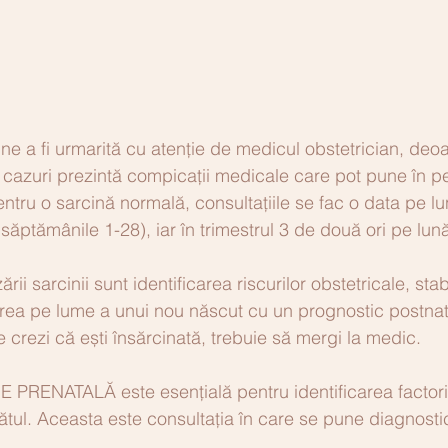
ne a fi urmarită cu atenție de medicul obstetrician, deo
cazuri prezintă compicații medicale care pot pune în per
entru o sarcină normală, consultațiile se fac o data pe lu
 săptămânile 1-28), iar în trimestrul 3 de două ori pe lună
rii sarcinii sunt identificarea riscurilor obstetricale, stab
rea pe lume a unui nou născut cu un prognostic postnata
crezi că ești însărcinată, trebuie să mergi la medic. 
RENATALĂ este esențială pentru identificarea factoril
ătul. Aceasta este consultația în care se pune diagnosti