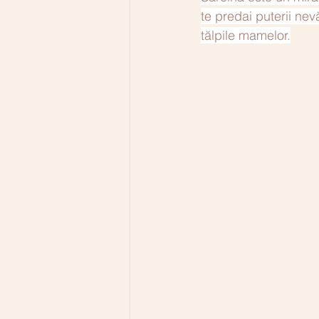
te predai puterii nevă
tălpile mamelor.