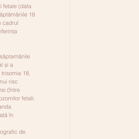
i fetale (data 
săptămânile 18 
n cadrul 
ferința 
e săptamânile 
l și a 
trisomia 18, 
ui risc 
i (între 
zomilor fetali.
manda 
ată în 
ografic de 