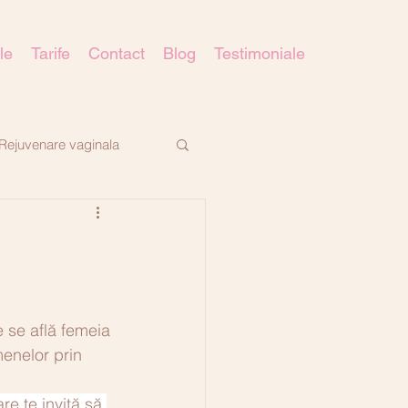
le
Tarife
Contact
Blog
Testimoniale
Rejuvenare vaginala
 se află femeia 
menelor prin 
re te invită să 