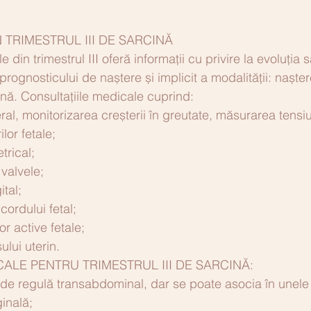
 TRIMESTRUL III DE SARCINĂ
 din trimestrul III oferă informații cu privire la evoluția sa
prognosticului de naștere și implicit a modalității: naște
ană. Consultațiile medicale cuprind:
al, monitorizarea creșterii în greutate, măsurarea tensiun
lor fetale;
trical;
valvele;
tal;
cordului fetal;
or active fetale;
ului uterin.
CALE PENTRU TRIMESTRUL III DE SARCINĂ:
de regulă transabdominal, dar se poate asocia în unele
inală;