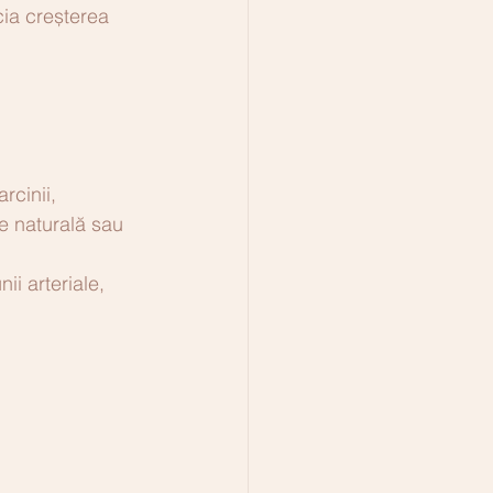
cia creșterea 
rcinii, 
re naturală sau 
ii arteriale, 