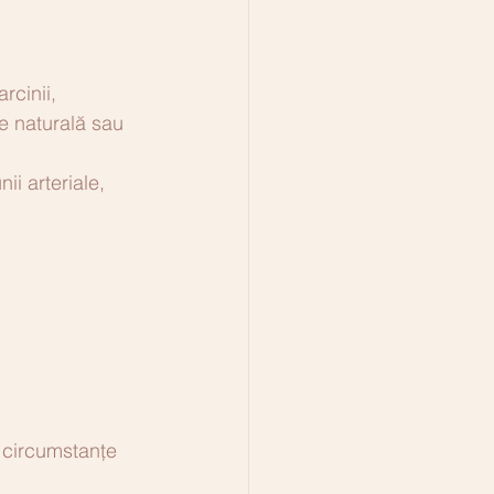
rcinii, 
re naturală sau 
ii arteriale, 
 circumstanțe 