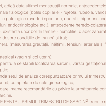
, adică data ultimei menstruații normale, antecedentele 
e fiziologice (bolile copilăriei - rujeola, rubeola, varice
e patologice (avorturi spontane, operații, hipertensiune 
țiuni endocrinologice etc.), antecedente heredo-colateral
 existența unor boli în familie - hemofilie, diabet zaharat,
e despre conditiile de muncă și trai; 
ral (măsurarea greutății, înălțimii, tensiunii arteriale și 
etrical (vagin și col uterin);
ntru a se stabili localizarea sarcinii, vârsta gestațională
pție;
da setul de analize corespunzătoare primului trimestru 
urină, completate de cele ginecologice;
itoarei mame recomandările cu privire la următoarele cont
rcinii.
 PENTRU PRIMUL TRIMESTRU DE SARCINĂ trebuie să