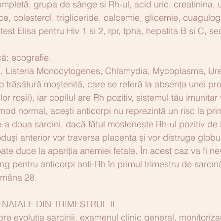
etă, grupa de sânge și Rh-ul, acid uric, creatinina, u
e, colesterol, trigliceride, calcemie, glicemie, cuagulo
test Elisa pentru Hiv 1 si 2, rpr, tpha, hepatita B si C, se
că: ecografie.
rch, Listeria Monocytogenes, Chlamydia, Mycoplasma, U
o trăsătură moștenită, care se referă la absența unei pro
or roșii), iar copilul are Rh pozitiv, sistemul tău imunita
 mod normal, acești anticorpi nu reprezintă un risc la pri
e-a doua sarcini, dacă fătul moștenește Rh-ul pozitiv de l
oduși anterior vor traversa placenta și vor distruge globul
ate duce la apariția anemiei fetale. În acest caz va fi ne
ing pentru anticorpi anti-Rh în primul trimestru de sarcină
tămâna 28.
NATALE DIN TRIMESTRUL II 
re evoluția sarcinii, examenul clinic general, monitorizar