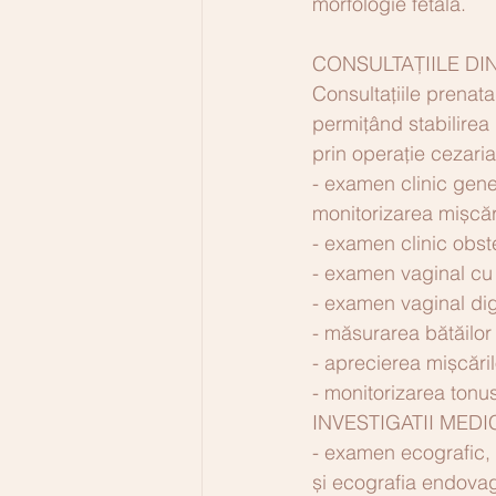
morfologie fetală.
CONSULTAȚIILE DIN
Consultațiile prenatale
permițând stabilirea 
prin operație cezari
- examen clinic gener
monitorizarea mișcări
- examen clinic obste
- examen vaginal cu 
- examen vaginal digi
- măsurarea bătăilor 
- aprecierea mișcăril
- monitorizarea tonus
INVESTIGATII MEDI
- examen ecografic, 
și ecografia endovag